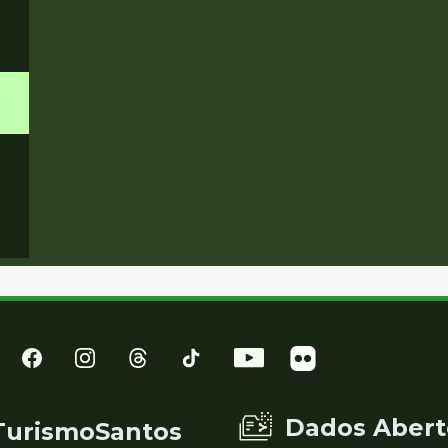
Dados Abert
TurismoSantos