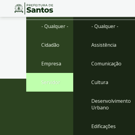
Ir
Conteúdo
- Qualquer -
- Qualquer -
para
o
conteúdo
Cidadão
Assistência
1
Ir
para
Empresa
Comunicação
o
menu
2
Servidor
Cultura
Ir
para
busca
Desenvolvimento
3
Urbano
Ir
para
o
Edificações
rodapé