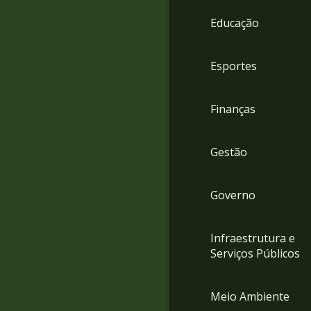
4
Educação
Acessibilidade
5
Esportes
Finanças
Gestão
Governo
Infraestrutura e
Serviços Públicos
Meio Ambiente