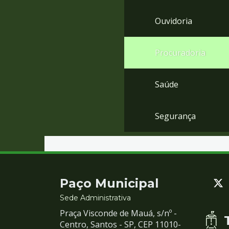
Ouvidoria
Procuradoria
Saúde
Segurança
Contato
Paço Municipal
e
Sede Administrativa
Praça Visconde de Mauá, s/nº -
Redes
Centro, Santos - SP, CEP 11010-