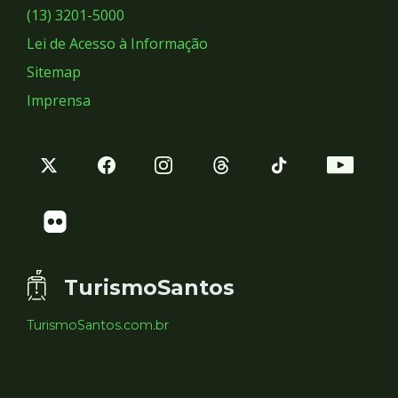
Sociais
(13) 3201-5000
Lei de Acesso à Informação
Sitemap
Imprensa
TurismoSantos
TurismoSantos.com.br