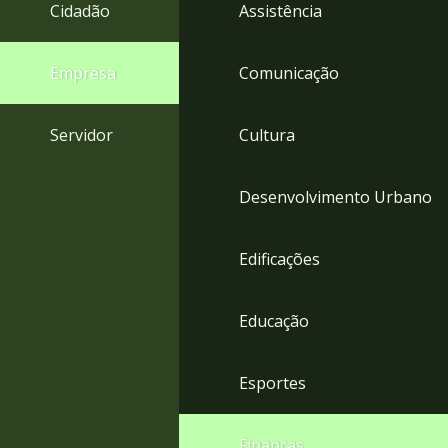
4
Cidadão
Assistência
Acessibilidade
5
Empresa
Comunicação
Servidor
Cultura
Desenvolvimento Urbano
Edificações
Educação
Esportes
Finanças