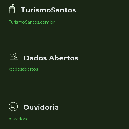
TurismoSantos
TurismoSantos.com.br
Dados Abertos
/dadosabertos
Ouvidoria
/ouvidoria