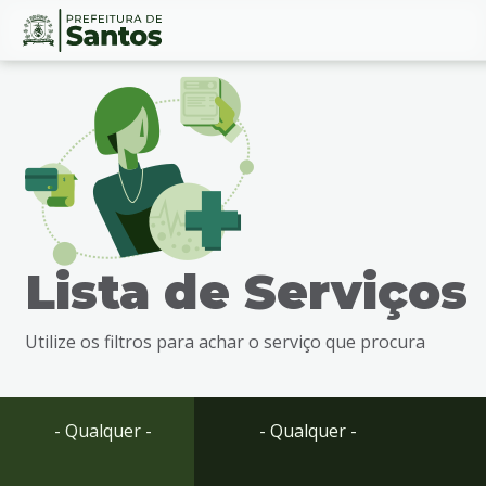
Ir
Conteúdo
para
o
conteúdo
1
Ir
para
o
menu
Lista de Serviços
2
Ir
para
Utilize os filtros para achar o serviço que procura
busca
3
Ir
para
- Qualquer -
- Qualquer -
o
rodapé