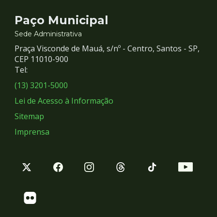
Contato
Paço Municipal
e
Sede Administrativa
Praça Visconde de Mauá, s/nº - Centro, Santos - SP,
Redes
CEP 11010-900
Tel:
Sociais
(13) 3201-5000
Lei de Acesso à Informação
Sitemap
Imprensa