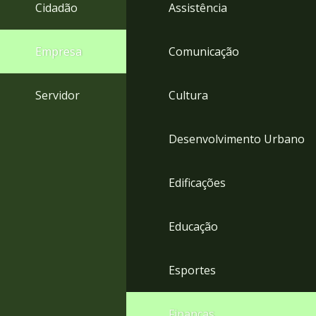
4
Cidadão
Assistência
Acessibilidade
5
Empresa
Comunicação
Servidor
Cultura
Desenvolvimento Urbano
Edificações
Educação
Esportes
Finanças