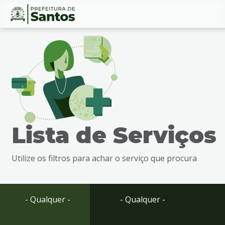
Ir
Conteúdo
para
o
conteúdo
1
Ir
para
o
menu
Lista de Serviços
2
Ir
para
Utilize os filtros para achar o serviço que procura
busca
3
Ir
para
- Qualquer -
- Qualquer -
o
rodapé