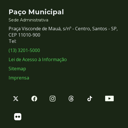
Contato
Paço Municipal
e
Sede Administrativa
Praça Visconde de Mauá, s/nº - Centro, Santos - SP,
Redes
CEP 11010-900
Tel:
Sociais
(13) 3201-5000
Lei de Acesso à Informação
Sitemap
Imprensa