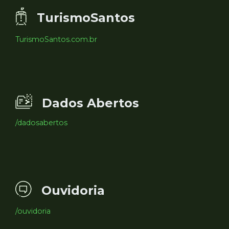
TurismoSantos
TurismoSantos.com.br
Dados Abertos
/dadosabertos
Ouvidoria
/ouvidoria