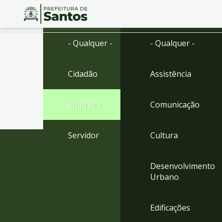
Ir
Conteúdo
- Qualquer -
- Qualquer -
para
o
conteúdo
Cidadão
Assistência
1
Ir
para
Empresa
Comunicação
o
menu
2
Servidor
Cultura
Ir
para
busca
Desenvolvimento
3
Urbano
Ir
para
o
Edificações
rodapé