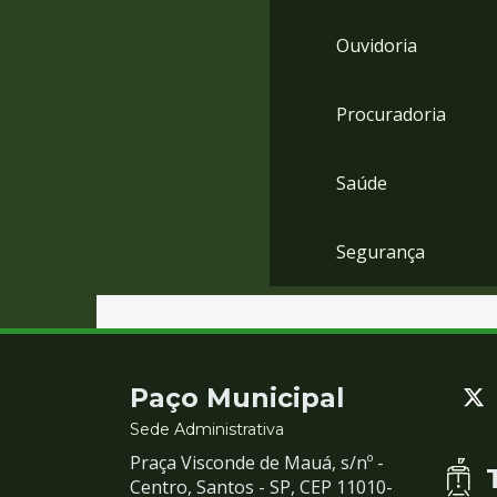
Ouvidoria
Procuradoria
Saúde
Segurança
Contato
Paço Municipal
e
Sede Administrativa
Praça Visconde de Mauá, s/nº -
Redes
Centro, Santos - SP, CEP 11010-