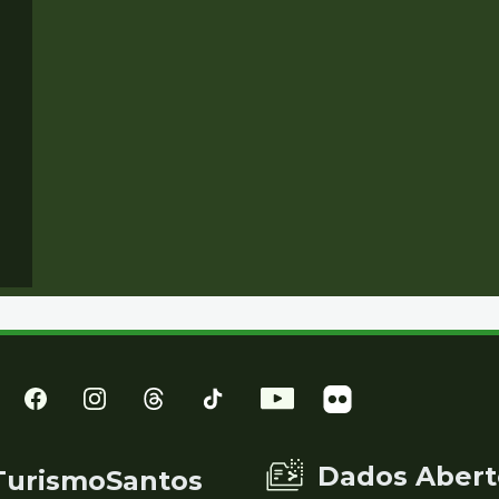
Dados Abert
TurismoSantos