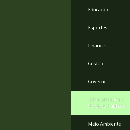
4
Educação
Acessibilidade
5
Esportes
Finanças
Gestão
Governo
Infraestrutura e
Serviços Públicos
Meio Ambiente