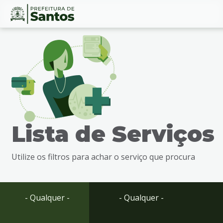
Ir
Conteúdo
para
o
conteúdo
1
Ir
para
o
menu
Lista de Serviços
2
Ir
para
Utilize os filtros para achar o serviço que procura
busca
3
Ir
para
- Qualquer -
- Qualquer -
o
rodapé