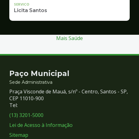
SERVICO
Licita Santos
Mais Saúde
Contato
Paço Municipal
e
Sede Administrativa
Praça Visconde de Mauá, s/nº - Centro, Santos - SP,
Redes
CEP 11010-900
Tel:
Sociais
(13) 3201-5000
Lei de Acesso à Informação
Sitemap