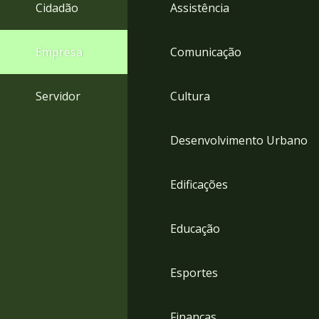
4
Cidadão
Assistência
Acessibilidade
5
Empresa
Comunicação
Servidor
Cultura
Desenvolvimento Urbano
Edificações
Educação
Esportes
Finanças