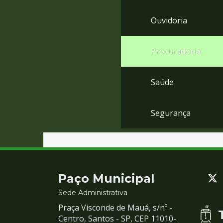
Ouvidoria
Procuradoria
Saúde
Segurança
Contato
Paço Municipal
e
Sede Administrativa
Praça Visconde de Mauá, s/nº -
Redes
Centro, Santos - SP, CEP 11010-