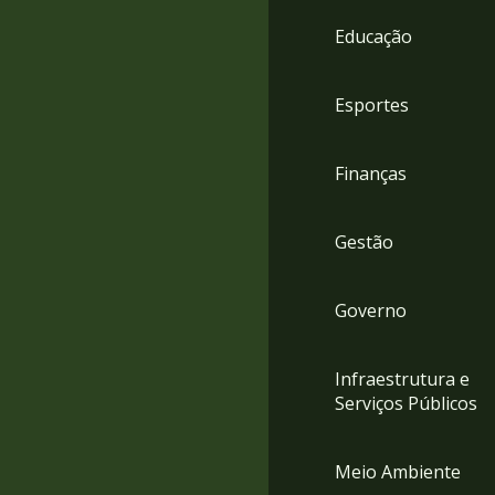
4
Educação
Acessibilidade
5
Esportes
Finanças
Gestão
Governo
Infraestrutura e
Serviços Públicos
Meio Ambiente