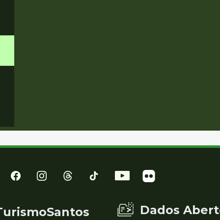
Dados Abert
TurismoSantos