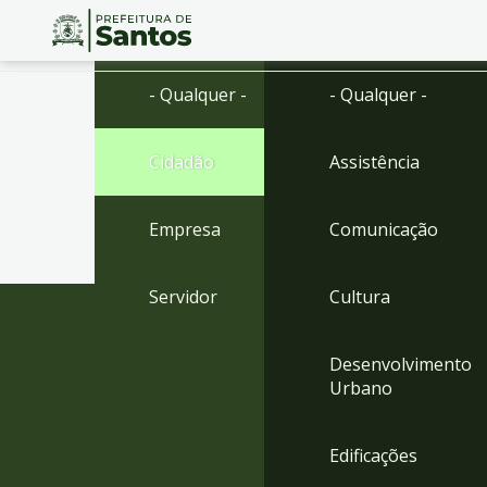
Ir
Conteúdo
- Qualquer -
- Qualquer -
para
o
conteúdo
Cidadão
Assistência
1
Ir
para
Empresa
Comunicação
o
menu
2
Servidor
Cultura
Ir
para
busca
Desenvolvimento
3
Urbano
Ir
para
o
Edificações
rodapé