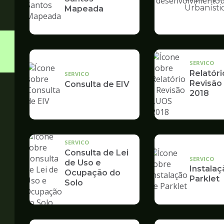
Ilustração
Urbanísti
Mapeada
da
pagina
de
Desenvolvime
Urbano
SERVICO
Relatóri
SERVICO
Revisão
Consulta de EIV
2018
SERVICO
Consulta de Lei
SERVICO
de Uso e
Instalaç
Ocupação do
Parklet
Solo