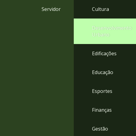
4
Servidor
Cultura
Acessibilidade
5
Desenvolvimento
Urbano
Edificações
Educação
Esportes
Finanças
Gestão