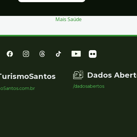
Mais Saúde
Dados Abert
TurismoSantos
/dadosabertos
moSantos.com.br