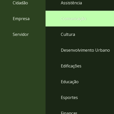
4
Cidadão
Assistência
Acessibilidade
5
Empresa
Comunicação
Servidor
Cultura
Desenvolvimento Urbano
Edificações
Educação
Esportes
Finanças