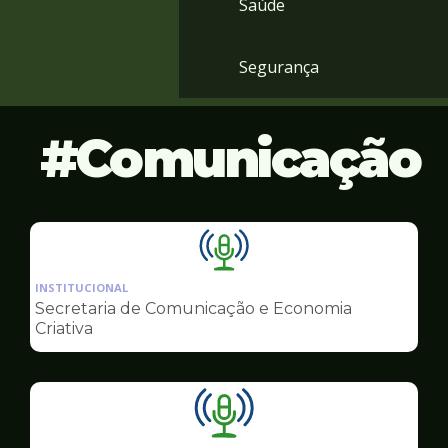
Saúde
Segurança
Comunicação
Ilustração
da
INSTITUCIONAL
pagina
Secretaria de Comunicação e Economia
de
Criativa
Comunicação