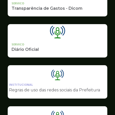
SERVICO
Transparência de Gastos - Dicom
SERVICO
Diário Oficial
Ilustração
da
INSTITUCIONAL
pagina
Regras de uso das redes sociais da Prefeitura
de
Comunicação