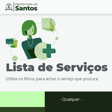
Ir
Conteúdo
para
o
conteúdo
1
Ir
para
o
menu
Lista de Serviços
2
Ir
para
Utilize os filtros para achar o serviço que procura
busca
3
Ir
para
- Qualquer -
- Qualquer -
o
rodapé