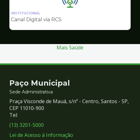
Ilustração
da
INSTITUCIONAL
pagina
Canal Digital via RCS
de
Comunicação
Mais Saúde
Contato
Paço Municipal
e
Sede Administrativa
Praça Visconde de Mauá, s/nº - Centro, Santos - SP,
Redes
CEP 11010-900
Tel:
Sociais
(13) 3201-5000
Lei de Acesso à Informação