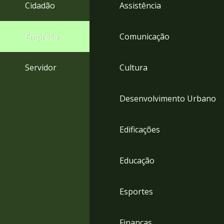
4
Cidadão
Assistência
Acessibilidade
5
Empresa
Comunicação
Servidor
Cultura
Desenvolvimento Urbano
Edificações
Educação
Esportes
Finanças