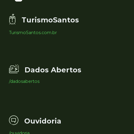
TurismoSantos
TurismoSantos.com.br
Dados Abertos
/dadosabertos
Ouvidoria
/ouvidoria