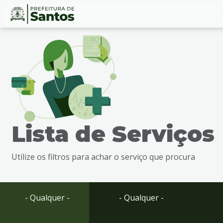
Ir
Conteúdo
para
o
conteúdo
1
Ir
para
o
menu
Lista de Serviços
2
Ir
para
Utilize os filtros para achar o serviço que procura
busca
3
Ir
para
- Qualquer -
- Qualquer -
o
rodapé