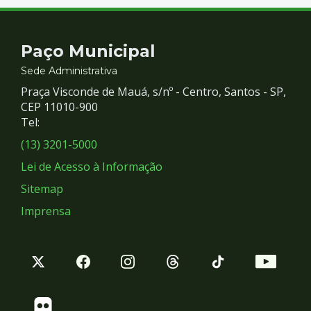
Contato
Paço Municipal
e
Sede Administrativa
Praça Visconde de Mauá, s/nº - Centro, Santos - SP,
Redes
CEP 11010-900
Tel:
Sociais
(13) 3201-5000
Lei de Acesso à Informação
Sitemap
Imprensa