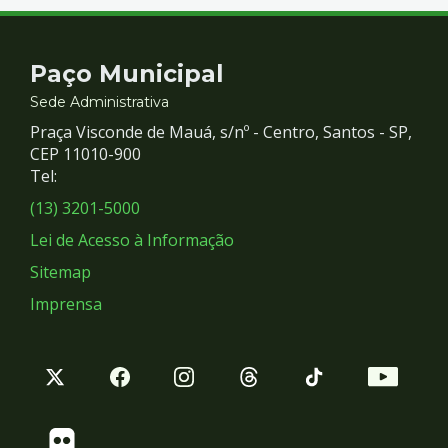
Contato
Paço Municipal
e
Sede Administrativa
Praça Visconde de Mauá, s/nº - Centro, Santos - SP,
Redes
CEP 11010-900
Tel:
Sociais
(13) 3201-5000
Lei de Acesso à Informação
Sitemap
Imprensa