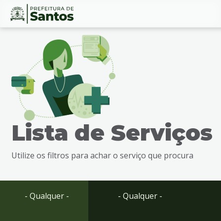
Ir
Conteúdo
para
o
conteúdo
1
Ir
para
o
menu
Lista de Serviços
2
Ir
para
Utilize os filtros para achar o serviço que procura
busca
3
Ir
para
- Qualquer -
- Qualquer -
o
rodapé