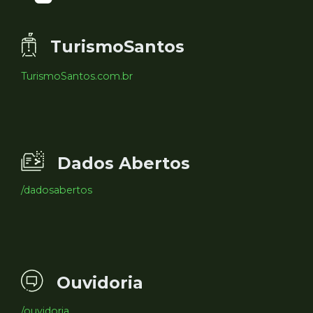
TurismoSantos
TurismoSantos.com.br
Dados Abertos
/dadosabertos
Ouvidoria
/ouvidoria