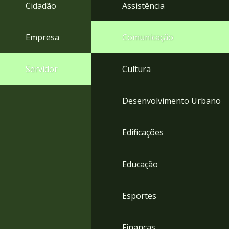
4
Cidadão
Assistência
Acessibilidade
5
Empresa
Comunicação
Servidor
Cultura
Desenvolvimento Urbano
Edificações
Educação
Esportes
Finanças