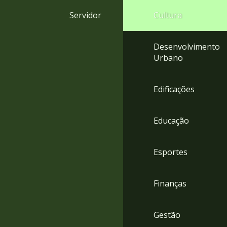
4
Servidor
Cultura
Acessibilidade
5
Desenvolvimento
Urbano
Edificações
Educação
Esportes
Finanças
Gestão