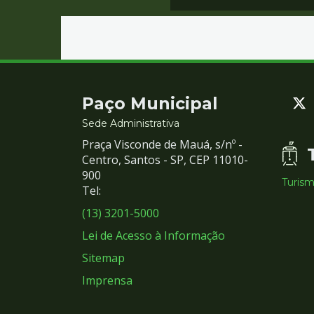
Contato
Paço Municipal
e
Sede Administrativa
Praça Visconde de Mauá, s/nº -
Redes
Centro, Santos - SP, CEP 11010-
900
Turis
Sociais
Tel:
(13) 3201-5000
Lei de Acesso à Informação
Sitemap
Imprensa