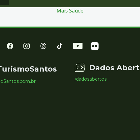
Mais Saúde
Dados Abert
TurismoSantos
/dadosabertos
moSantos.com.br