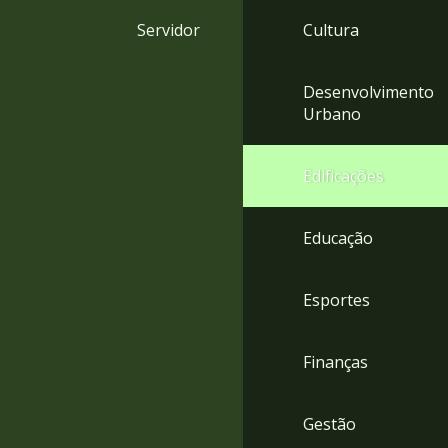
4
Servidor
Cultura
Acessibilidade
5
Desenvolvimento
Urbano
Edificações
Educação
Esportes
Finanças
Gestão