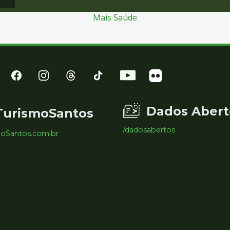
Mais Saúde
Dados Abert
TurismoSantos
/dadosabertos
moSantos.com.br