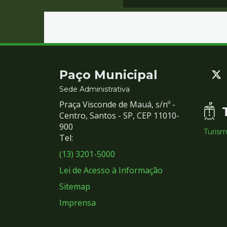
Contato
Paço Municipal
e
Sede Administrativa
Praça Visconde de Mauá, s/nº -
Redes
Centro, Santos - SP, CEP 11010-
900
Turis
Sociais
Tel:
(13) 3201-5000
Lei de Acesso à Informação
Sitemap
Imprensa