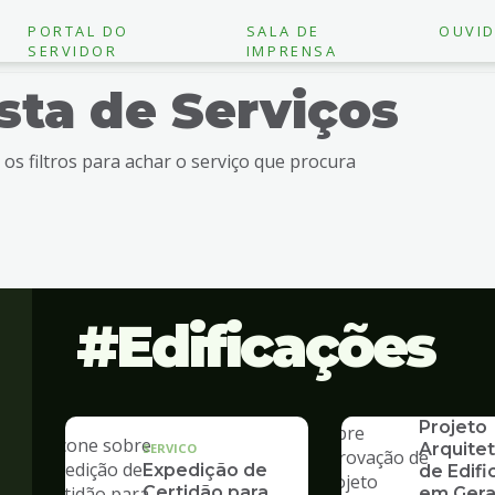
PORTAL DO
SALA DE
OUVID
SERVIDOR
IMPRENSA
ista de Serviços
e os filtros para achar o serviço que procura
Edificações
SERVICO
Aprovaç
Projeto
Arquite
SERVICO
Expedição de
de Edif
Certidão para
em Gera