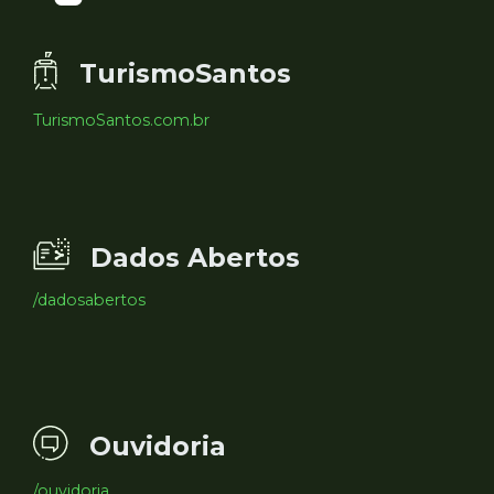
TurismoSantos
TurismoSantos.com.br
Dados Abertos
/dadosabertos
Ouvidoria
/ouvidoria