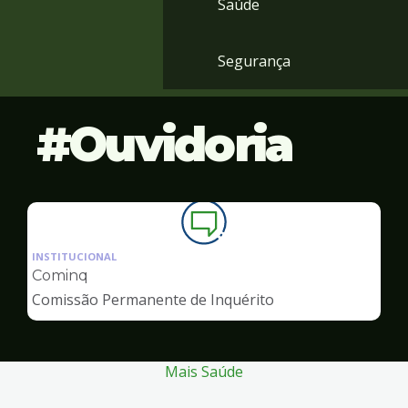
Saúde
Segurança
Ouvidoria
Ilustração
da
INSTITUCIONAL
pagina
Cominq
de
Comissão Permanente de Inquérito
Ouvidoria
Mais Saúde