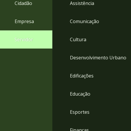
4
Cidadão
Assistência
Acessibilidade
5
Empresa
Comunicação
Servidor
Cultura
Desenvolvimento Urbano
Edificações
Educação
Esportes
Finanças