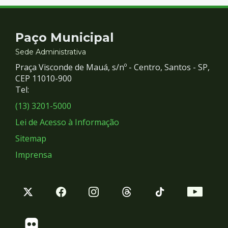
Contato
Paço Municipal
e
Sede Administrativa
Praça Visconde de Mauá, s/nº - Centro, Santos - SP,
Redes
CEP 11010-900
Tel:
Sociais
(13) 3201-5000
Lei de Acesso à Informação
Sitemap
Imprensa