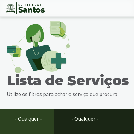
Ir
Conteúdo
para
o
conteúdo
1
Ir
para
o
menu
Lista de Serviços
2
Ir
para
Utilize os filtros para achar o serviço que procura
busca
3
Ir
para
- Qualquer -
- Qualquer -
o
rodapé