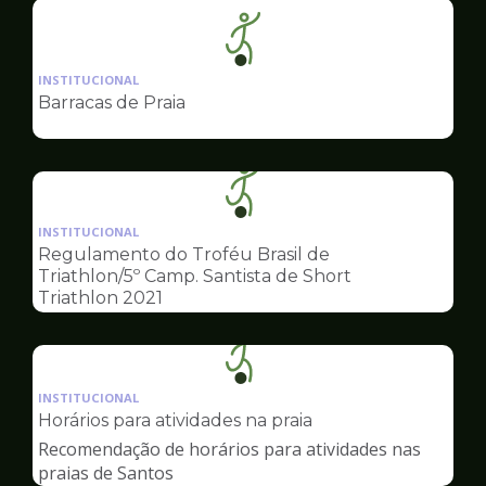
Ilustração
da
INSTITUCIONAL
pagina
Barracas de Praia
de
Esportes
Ilustração
da
INSTITUCIONAL
pagina
Regulamento do Troféu Brasil de
de
Triathlon/5º Camp. Santista de Short
Esportes
Triathlon 2021
Ilustração
da
INSTITUCIONAL
pagina
Horários para atividades na praia
de
Recomendação de horários para atividades nas
Esportes
praias de Santos