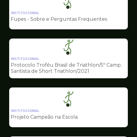
Ilustração
da
INSTITUCIONAL
pagina
Fupes - Sobre e Perguntas Frequentes
de
Esportes
Ilustração
da
INSTITUCIONAL
pagina
Protocolo Troféu Brasil de Triathlon/5º Camp.
de
Santista de Short Triathlon/2021
Esportes
Ilustração
da
INSTITUCIONAL
pagina
Projeto Campeão na Escola
de
Esportes