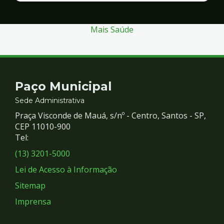
Segurança
Mais Saúde
Contato
Paço Municipal
e
Sede Administrativa
Praça Visconde de Mauá, s/nº - Centro, Santos - SP,
Redes
CEP 11010-900
Tel:
Sociais
(13) 3201-5000
Lei de Acesso à Informação
Sitemap
Imprensa