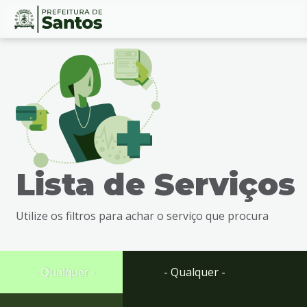
Ir
Conteúdo
para
o
conteúdo
1
Ir
para
o
menu
Lista de Serviços
2
Ir
para
Utilize os filtros para achar o serviço que procura
busca
3
Ir
para
- Qualquer -
- Qualquer -
o
rodapé