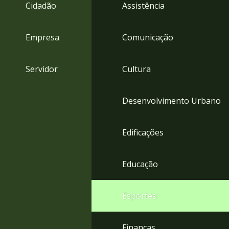
4
Cidadão
Assistência
Acessibilidade
5
Empresa
Comunicação
Servidor
Cultura
Desenvolvimento Urbano
Edificações
Educação
Esportes
Finanças