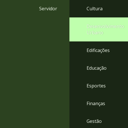
4
Servidor
Cultura
Acessibilidade
5
Desenvolvimento
Urbano
Edificações
Educação
Esportes
Finanças
Gestão