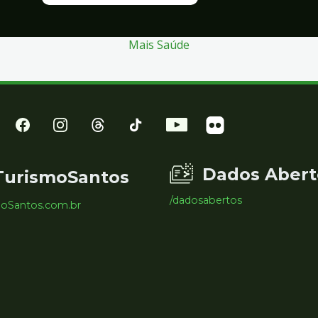
Mais Saúde
Dados Abert
TurismoSantos
/dadosabertos
moSantos.com.br