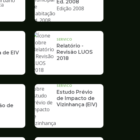
Ed. 2008
ca
Edição 2008
nto
SERVICO
Relatório -
Revisão LUOS
a de EIV
2018
SERVICO
Estudo Prévio
de Impacto de
Vizinhança (EIV)
ão de