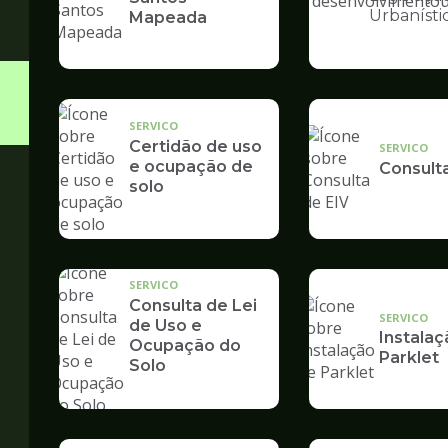
Ilustração
Urbanísti
Mapeada
da
pagina
de
Desenvolvime
Urbano
SERVICO
Certidão de uso
SERVICO
e ocupação de
Consult
solo
SERVICO
Consulta de Lei
SERVICO
de Uso e
Instalaç
Ocupação do
Parklet
Solo