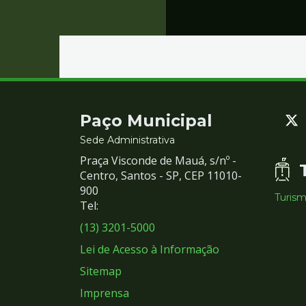
Contato
Paço Municipal
e
Sede Administrativa
Praça Visconde de Mauá, s/nº -
Redes
Centro, Santos - SP, CEP 11010-
900
Turis
Sociais
Tel:
(13) 3201-5000
Lei de Acesso à Informação
Sitemap
Imprensa