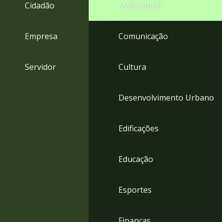
4
Cidadão
Assistência
Acessibilidade
5
Empresa
Comunicação
Servidor
Cultura
Desenvolvimento Urbano
Edificações
Educação
Esportes
Finanças