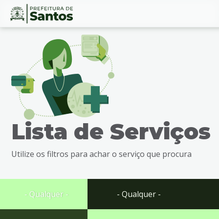
Ir
Conteúdo
para
o
conteúdo
1
Ir
para
o
menu
Lista de Serviços
2
Ir
para
Utilize os filtros para achar o serviço que procura
busca
3
Ir
para
- Qualquer -
- Qualquer -
o
rodapé