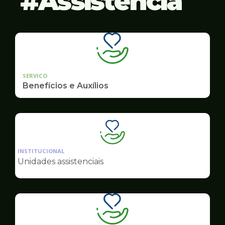
Assistência
SERVICO
Benefícios e Auxílios
Ilustração
da
INSTITUCIONAL
pagina
Unidades assistenciais
de
Assistência