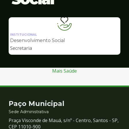
Ilustração
da
INSTITUCIONAL
pagina
Desenvolvimento Social
de
Secretaria
Desenvolvimento
Social
Mais Saúde
Contato
Paço Municipal
e
Sede Administrativa
Praça Visconde de Mauá, s/nº - Centro, Santos - SP,
Redes
CEP 11010-900