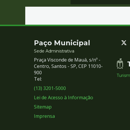
Contato
Paço Municipal
e
Sede Administrativa
Praça Visconde de Mauá, s/nº -
Redes
Centro, Santos - SP, CEP 11010-
900
Turis
Sociais
Tel:
(13) 3201-5000
Lei de Acesso à Informação
Sitemap
Imprensa