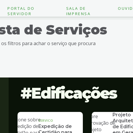
PORTAL DO
SALA DE
OUVID
SERVIDOR
IMPRENSA
ista de Serviços
e os filtros para achar o serviço que procura
Edificações
SERVICO
Aprovaç
Projeto
Arquite
SERVICO
Expedição de
de Edif
Certidão para
em Gera