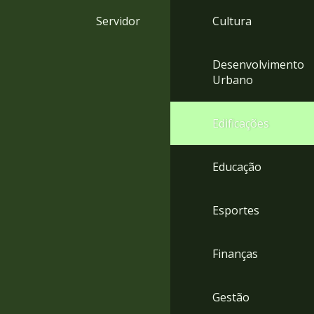
4
Servidor
Cultura
Acessibilidade
5
Desenvolvimento
Urbano
Edificações
Educação
Esportes
Finanças
Gestão