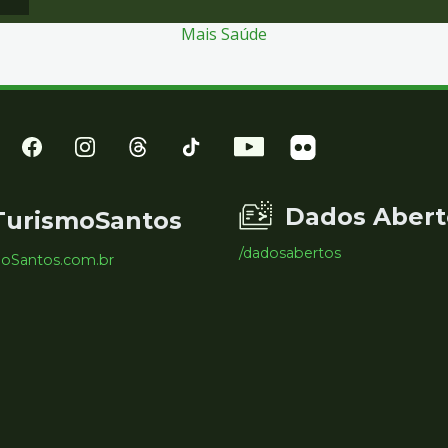
Mais Saúde
Dados Abert
TurismoSantos
/dadosabertos
moSantos.com.br