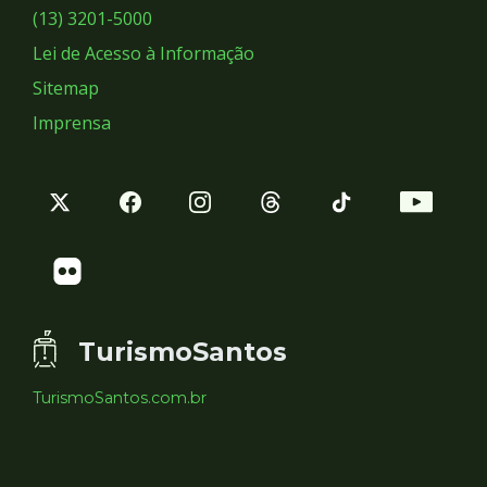
Sociais
(13) 3201-5000
Lei de Acesso à Informação
Sitemap
Imprensa
TurismoSantos
TurismoSantos.com.br