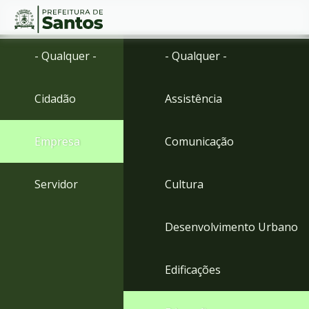
Ir
Conteúdo
- Qualquer -
- Qualquer -
para
o
conteúdo
Cidadão
Assistência
1
Ir
para
Empresa
Comunicação
o
menu
2
Servidor
Cultura
Ir
para
busca
Desenvolvimento Urbano
3
Ir
para
Edificações
o
rodapé