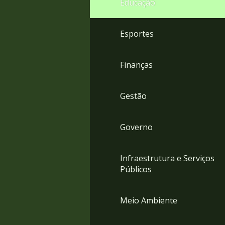
Educação
4
Acessibilidade
5
Esportes
Finanças
Gestão
Governo
Infraestrutura e Serviços
Públicos
Meio Ambiente