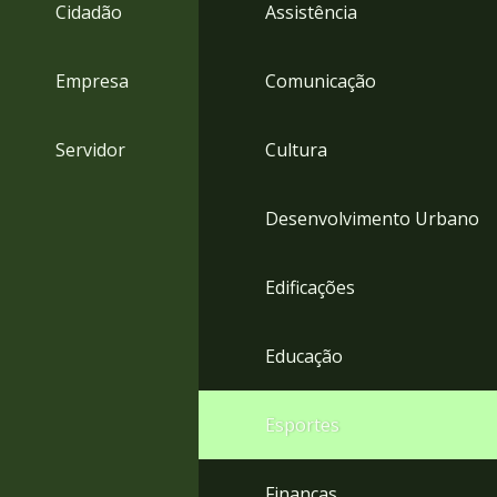
4
Cidadão
Assistência
Acessibilidade
5
Empresa
Comunicação
Servidor
Cultura
Desenvolvimento Urbano
Edificações
Educação
Esportes
Finanças