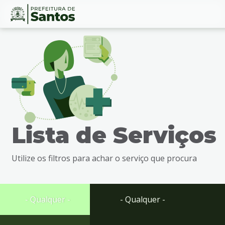
Ir
Conteúdo
para
o
conteúdo
1
Ir
para
o
menu
Lista de Serviços
2
Ir
para
Utilize os filtros para achar o serviço que procura
busca
3
Ir
para
- Qualquer -
- Qualquer -
o
rodapé