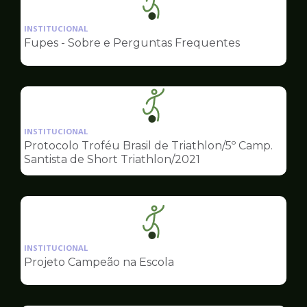
Ilustração
da
INSTITUCIONAL
pagina
Fupes - Sobre e Perguntas Frequentes
de
Esportes
Ilustração
da
INSTITUCIONAL
pagina
Protocolo Troféu Brasil de Triathlon/5º Camp.
de
Santista de Short Triathlon/2021
Esportes
Ilustração
da
INSTITUCIONAL
pagina
Projeto Campeão na Escola
de
Esportes