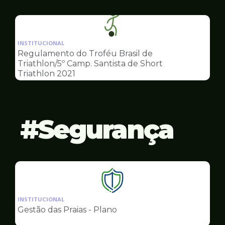
Esportes
Ilustração
da
INSTITUCIONAL
pagina
Regulamento do Troféu Brasil de
de
Triathlon/5º Camp. Santista de Short
Esportes
Triathlon 2021
Segurança
Ilustração
da
INSTITUCIONAL
pagina
Gestão das Praias - Plano
de