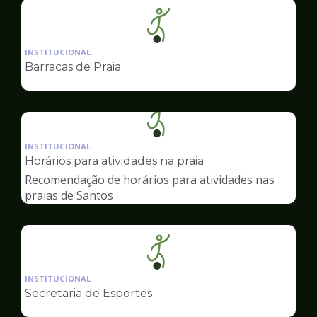
Ilustração
da
INSTITUCIONAL
pagina
Barracas de Praia
de
Esportes
Ilustração
da
INSTITUCIONAL
pagina
Horários para atividades na praia
de
Recomendação de horários para atividades nas
Esportes
praias de Santos
Ilustração
da
INSTITUCIONAL
pagina
Secretaria de Esportes
de