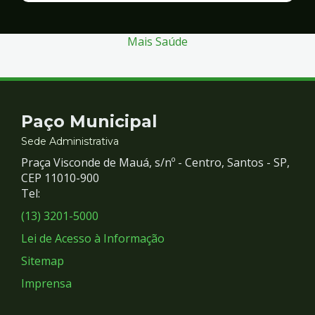
Segurança
Mais Saúde
Contato
Paço Municipal
e
Sede Administrativa
Praça Visconde de Mauá, s/nº - Centro, Santos - SP,
Redes
CEP 11010-900
Tel:
Sociais
(13) 3201-5000
Lei de Acesso à Informação
Sitemap
Imprensa