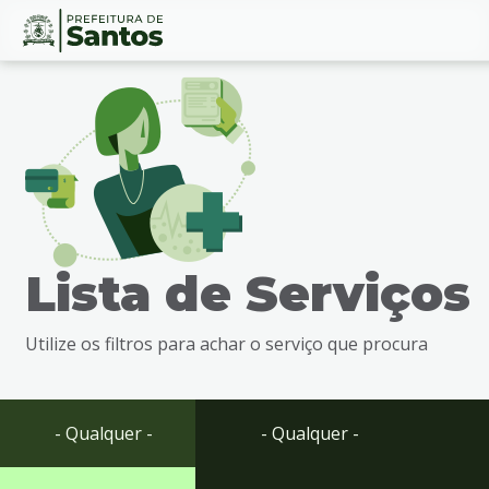
Ir
Conteúdo
para
o
conteúdo
1
Ir
para
o
menu
Lista de Serviços
2
Ir
para
Utilize os filtros para achar o serviço que procura
busca
3
Ir
para
- Qualquer -
- Qualquer -
o
rodapé