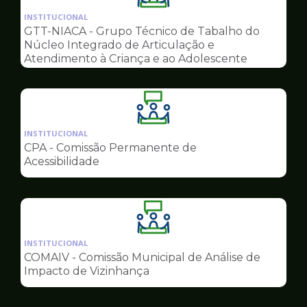
da
INSTITUCIONAL
pagina
GTT-NIACA - Grupo Técnico de Tabalho do
de
Núcleo Integrado de Articulação e
Conselhos
Atendimento à Criança e ao Adolescente
Ilustração
da
INSTITUCIONAL
pagina
CPA - Comissão Permanente de
de
Acessibilidade
Conselhos
Ilustração
da
INSTITUCIONAL
pagina
COMAIV - Comissão Municipal de Análise de
de
Impacto de Vizinhança
Conselhos