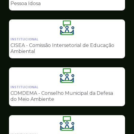
de
Pessoa Idosa
Conselhos
Ilustração
da
INSTITUCIONAL
pagina
CISEA - Comissão Intersetorial de Educação
de
Ambiental
Conselhos
Ilustração
da
INSTITUCIONAL
pagina
COMDEMA - Conselho Municipal da Defesa
de
do Meio Ambiente
Conselhos
Ilustração
da