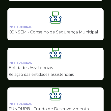
Ilustração
da
INSTITUCIONAL
pagina
CONSEM - Conselho de Segurança Municipal
de
Conselhos
Ilustração
da
INSTITUCIONAL
pagina
Entidades Assistenciais
de
Relação das entidades assistenciais
Conselhos
Ilustração
da
INSTITUCIONAL
pagina
FUNDURB - Fundo de Desenvolvimento