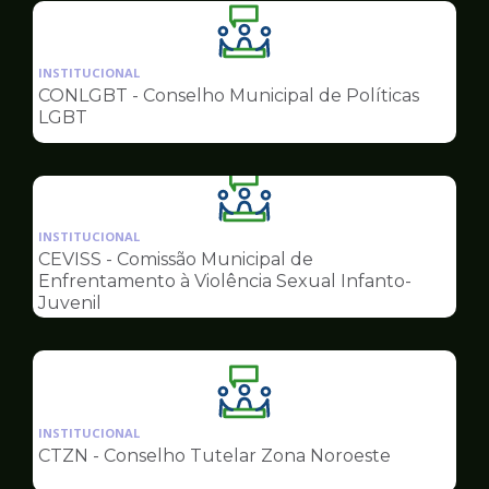
Ilustração
da
INSTITUCIONAL
pagina
CONLGBT - Conselho Municipal de Políticas
de
LGBT
Conselhos
Ilustração
da
INSTITUCIONAL
pagina
CEVISS - Comissão Municipal de
de
Enfrentamento à Violência Sexual Infanto-
Conselhos
Juvenil
Ilustração
da
INSTITUCIONAL
pagina
CTZN - Conselho Tutelar Zona Noroeste
de