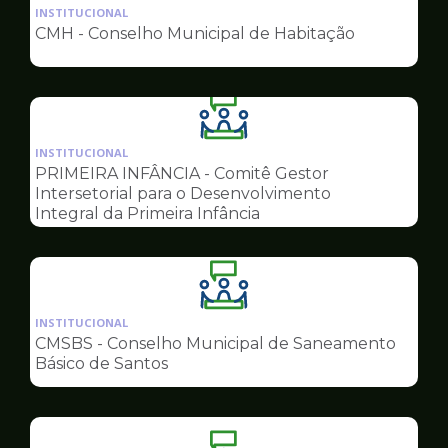
da
INSTITUCIONAL
pagina
CMH - Conselho Municipal de Habitação
de
Conselhos
Ilustração
da
INSTITUCIONAL
pagina
PRIMEIRA INFÂNCIA - Comitê Gestor
de
Intersetorial para o Desenvolvimento
Conselhos
Integral da Primeira Infância
Ilustração
da
INSTITUCIONAL
pagina
CMSBS - Conselho Municipal de Saneamento
de
Básico de Santos
Conselhos