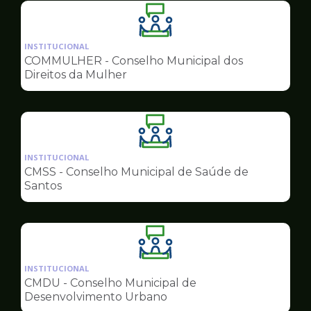
Ilustração
da
INSTITUCIONAL
pagina
COMMULHER - Conselho Municipal dos
de
Direitos da Mulher
Conselhos
Ilustração
da
INSTITUCIONAL
pagina
CMSS - Conselho Municipal de Saúde de
de
Santos
Conselhos
Ilustração
da
INSTITUCIONAL
pagina
CMDU - Conselho Municipal de
de
Desenvolvimento Urbano
Conselhos