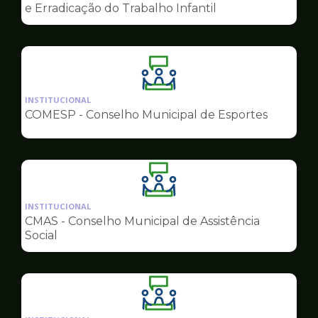
de
e Erradicação do Trabalho Infantil
Conselhos
Ilustração
da
INSTITUCIONAL
pagina
COMESP - Conselho Municipal de Esportes
de
Conselhos
Ilustração
da
INSTITUCIONAL
pagina
CMAS - Conselho Municipal de Assistência
de
Social
Conselhos
Ilustração
da