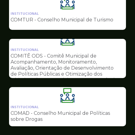
Ilustração
da
INSTITUCIONAL
pagina
COMTUR - Conselho Municipal de Turismo
de
Conselhos
Ilustração
da
INSTITUCIONAL
pagina
COMITÊ ODS - Comitê Municipal de
de
Acompanhamento, Monitoramento,
Conselhos
Avaliação, Orientação de Desenvolvimento
de Políticas Públicas e Otimização dos
Objetivos do Desenvolvimento Sustentável
Ilustração
da
INSTITUCIONAL
pagina
COMAD - Conselho Municipal de Políticas
de
sobre Drogas
Conselhos