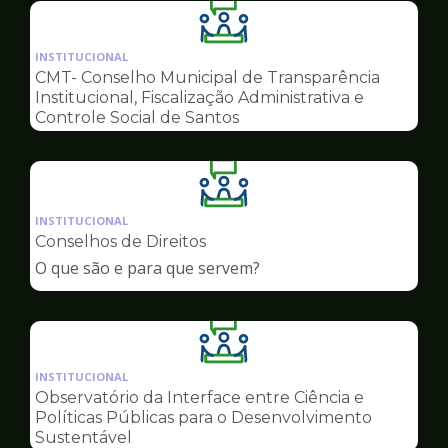
Ilustração
da
INSTITUCIONAL
pagina
CMT- Conselho Municipal de Transparência
de
Institucional, Fiscalização Administrativa e
Conselhos
Controle Social de Santos
Ilustração
da
INSTITUCIONAL
pagina
Conselhos de Direitos
de
O que são e para que servem?
Conselhos
Ilustração
da
INSTITUCIONAL
pagina
Observatório da Interface entre Ciência e
de
Políticas Públicas para o Desenvolvimento
Conselhos
Sustentável