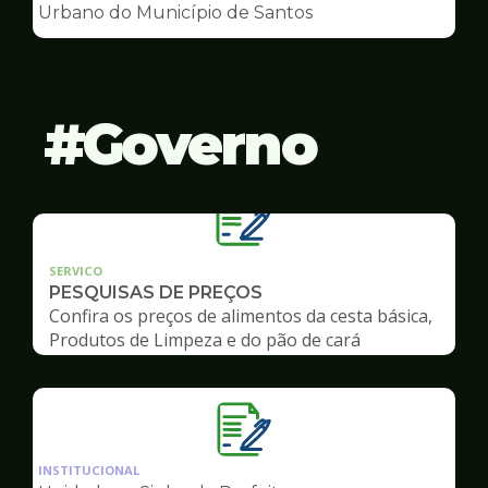
de
Urbano do Município de Santos
Conselhos
Governo
SERVICO
PESQUISAS DE PREÇOS
Confira os preços de alimentos da cesta básica,
Produtos de Limpeza e do pão de cará
Ilustração
da
INSTITUCIONAL
pagina