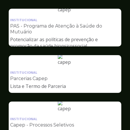
Capep
Ilustração
da
INSTITUCIONAL
pagina
PAS - Programa de Atenção à Saúde do
de
Mutuário
Capep
Potencializar as políticas de prevenção e
promoção da saúde biopsicossocial
Ilustração
da
INSTITUCIONAL
pagina
Parcerias Capep
de
Lista e Termo de Parceria
Capep
Ilustração
da
INSTITUCIONAL
pagina
Capep - Processos Seletivos
de