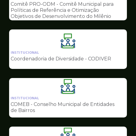
pagina
Comitê PRO-ODM - Comitê Municipal para
de
Políticas de Referência e Otimização
Conselhos
Objetivos de Desenvolvimento do Milênio
Ilustração
da
INSTITUCIONAL
pagina
Coordenadoria de Diversidade - CODIVER
de
Conselhos
Ilustração
da
INSTITUCIONAL
pagina
COMEB - Conselho Municipal de Entidades
de
de Bairros
Conselhos