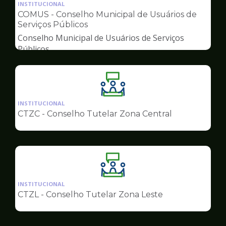
da
INSTITUCIONAL
pagina
COMUS - Conselho Municipal de Usuários de
de
Serviços Públicos
Conselhos
Conselho Municipal de Usuários de Serviços
Públicos
Ilustração
da
INSTITUCIONAL
pagina
CTZC - Conselho Tutelar Zona Central
de
Conselhos
Ilustração
da
INSTITUCIONAL
pagina
CTZL - Conselho Tutelar Zona Leste
de
Conselhos