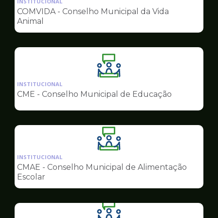
INSTITUCIONAL
pagina
COMVIDA - Conselho Municipal da Vida
de
Animal
Conselhos
Ilustração
da
INSTITUCIONAL
pagina
CME - Conselho Municipal de Educação
de
Conselhos
Ilustração
da
INSTITUCIONAL
pagina
CMAE - Conselho Municipal de Alimentação
de
Escolar
Conselhos
Ilustração