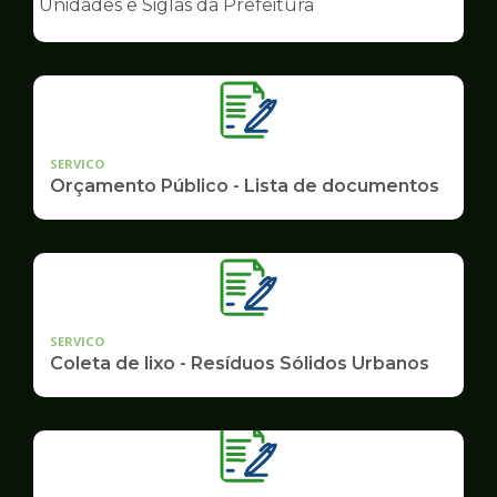
Unidades e Siglas da Prefeitura
de
Governo
SERVICO
Orçamento Público - Lista de documentos
SERVICO
Coleta de lixo - Resíduos Sólidos Urbanos