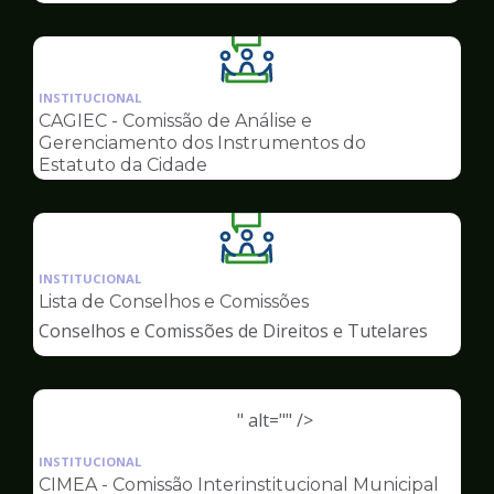
Ilustração
da
INSTITUCIONAL
pagina
CAGIEC - Comissão de Análise e
de
Gerenciamento dos Instrumentos do
Conselhos
Estatuto da Cidade
Ilustração
da
INSTITUCIONAL
pagina
Lista de Conselhos e Comissões
de
Conselhos e Comissões de Direitos e Tutelares
Conselhos
" alt="" />
Ilustração
da
INSTITUCIONAL
pagina
CIMEA - Comissão Interinstitucional Municipal