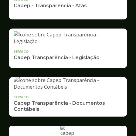
Capep - Transparência - Atas
SERVICO
Capep Transparência - Legislação
SERVICO
Capep Transparência - Documentos
Contábeis
Ilustração