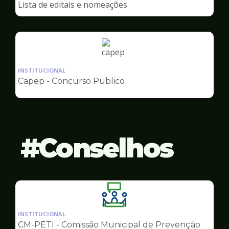
Lista de editais e nomeações
Capep
Ilustração
da
INSTITUCIONAL
pagina
Capep - Concurso Publico
de
Capep
Conselhos
Ilustração
da
INSTITUCIONAL
pagina
CM-PETI - Comissão Municipal de Prevenção