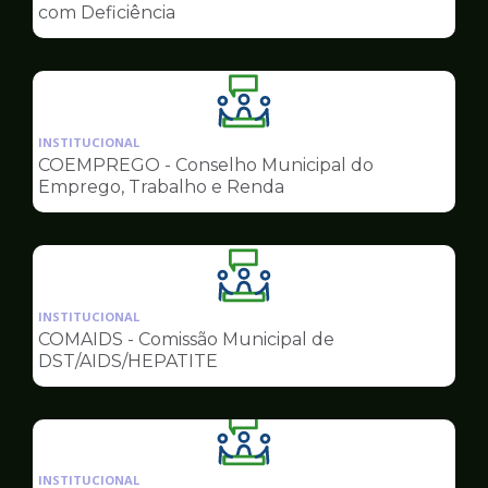
de
com Deficiência
Conselhos
Ilustração
da
INSTITUCIONAL
pagina
COEMPREGO - Conselho Municipal do
de
Emprego, Trabalho e Renda
Conselhos
Ilustração
da
INSTITUCIONAL
pagina
COMAIDS - Comissão Municipal de
de
DST/AIDS/HEPATITE
Conselhos
Ilustração
da
INSTITUCIONAL