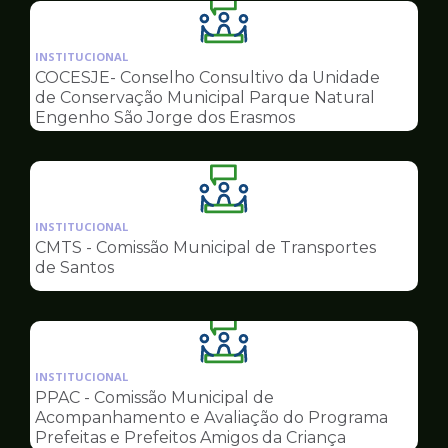
Ilustração
da
INSTITUCIONAL
pagina
COCESJE- Conselho Consultivo da Unidade
de
de Conservação Municipal Parque Natural
Conselhos
Engenho São Jorge dos Erasmos
Ilustração
da
INSTITUCIONAL
pagina
CMTS - Comissão Municipal de Transportes
de
de Santos
Conselhos
Ilustração
da
INSTITUCIONAL
pagina
PPAC - Comissão Municipal de
de
Acompanhamento e Avaliação do Programa
Conselhos
Prefeitas e Prefeitos Amigos da Criança