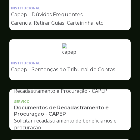
da
INSTITUCIONAL
pagina
Capep - Dúvidas Frequentes
de
Carência, Retirar Guias, Carteirinha, etc
Capep
Ilustração
da
INSTITUCIONAL
pagina
Capep - Sentenças do Tribunal de Contas
de
Capep
SERVICO
Documentos de Recadastramento e
Procuração - CAPEP
Solicitar recadastramento de beneficiários e
procuração