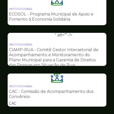
Ilustração
da
INSTITUCIONAL
pagina
ECOSOL - Programa Municipal de Apoio e
de
Fomento à Economia Solidária
Conselhos
" alt="" />
Ilustração
da
INSTITUCIONAL
pagina
CIAMP-RUA - Comitê Gestor Intersetorial de
de
Acompanhamento e Monitoramento do
Conselhos
Plano Municipal para a Garantia de Direitos
das Pessoas em Situação de Rua
Ilustração
da
INSTITUCIONAL
pagina
CAC - Comissão de Acompanhamento dos
de
Convênios
Conselhos
CAC