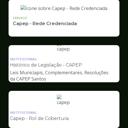
SERVICO
Capep - Rede Credenciada
Ilustração
da
INSTITUCIONAL
pagina
Histórico de Legislação - CAPEP
de
Leis Municiapis, Complementares, Resoluções
Capep
da CAPEP Santos
Ilustração
da
INSTITUCIONAL
pagina
Capep - Rol de Cobertura
de