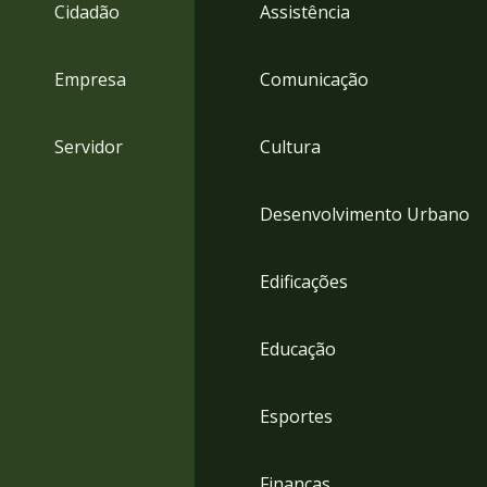
4
Cidadão
Assistência
Acessibilidade
5
Empresa
Comunicação
Servidor
Cultura
Desenvolvimento Urbano
Edificações
Educação
Esportes
Finanças