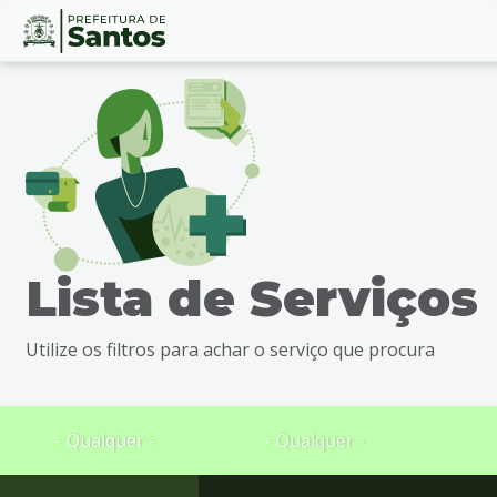
Ir
Conteúdo
para
o
conteúdo
1
Ir
para
o
menu
Lista de Serviços
2
Ir
para
Utilize os filtros para achar o serviço que procura
busca
3
Ir
para
- Qualquer -
- Qualquer -
o
rodapé