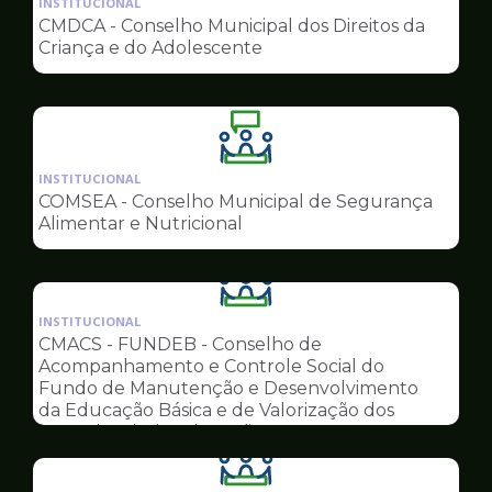
INSTITUCIONAL
pagina
CMDCA - Conselho Municipal dos Direitos da
de
Criança e do Adolescente
Conselhos
Ilustração
da
INSTITUCIONAL
pagina
COMSEA - Conselho Municipal de Segurança
de
Alimentar e Nutricional
Conselhos
Ilustração
da
INSTITUCIONAL
pagina
CMACS - FUNDEB - Conselho de
de
Acompanhamento e Controle Social do
Conselhos
Fundo de Manutenção e Desenvolvimento
da Educação Básica e de Valorização dos
Profissionais da Educação
Ilustração