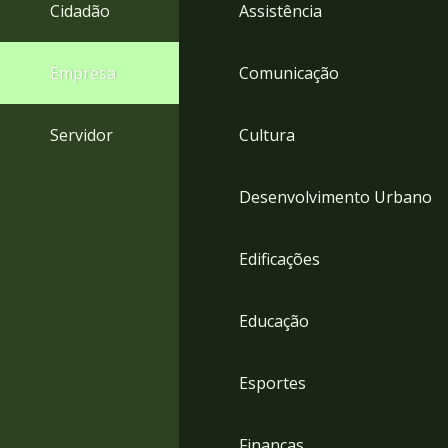
4
Cidadão
Assistência
Acessibilidade
5
Empresa
Comunicação
Servidor
Cultura
Desenvolvimento Urbano
Edificações
Educação
Esportes
Finanças