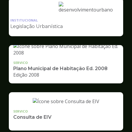
Ilustração
da
INSTITUCIONAL
pagina
Legislação Urbanística
de
Desenvolvimento
Urbano
SERVICO
Plano Municipal de Habitação Ed. 2008
Edição 2008
SERVICO
Consulta de EIV