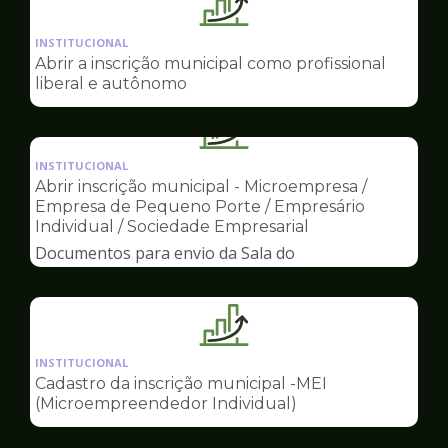
Ilustração
da
INSTITUCIONAL
pagina
Abrir a inscrição municipal como profissional
de
liberal e autônomo
Sala
do
Ilustração
Empreendedor
da
INSTITUCIONAL
pagina
Abrir inscrição municipal - Microempresa /
de
Empresa de Pequeno Porte / Empresário
Sala
Individual / Sociedade Empresarial
do
Documentos para envio da Sala do
Empreendedor
Empreendedor
Ilustração
da
INSTITUCIONAL
pagina
Cadastro da inscrição municipal -MEI
de
(Microempreendedor Individual)
Sala
do