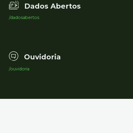
Dados Abertos
/dadosabertos
Ouvidoria
/ouvidoria