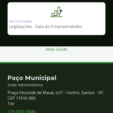
Empreendedor
Ilustração
da
INSTITUCIONAL
pagina
Legislações - Sala do Empreendedor
de
Sala
do
Empreendedor
Mais Saúde
Contato
Paço Municipal
e
Sede Administrativa
Praça Visconde de Mauá, s/nº - Centro, Santos - SP,
Redes
CEP 11010-900
Tel:
Sociais
(13) 3201-5000