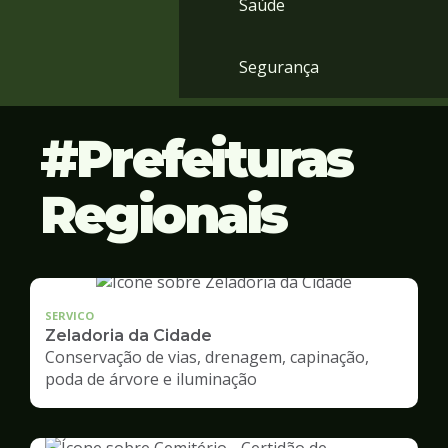
Saúde
Segurança
Prefeituras
Regionais
SERVICO
Zeladoria da Cidade
Conservação de vias, drenagem, capinação,
poda de árvore e iluminação