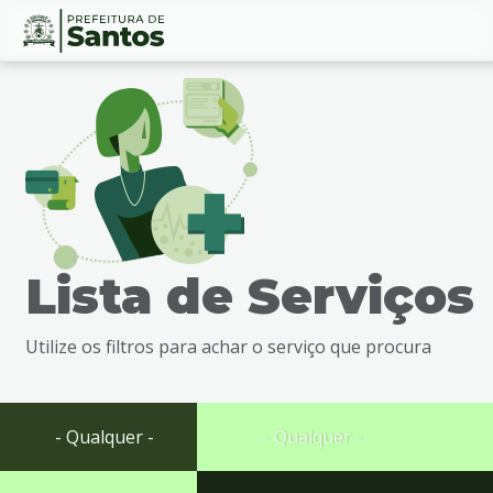
Ir
Conteúdo
para
o
conteúdo
1
Ir
para
o
menu
Lista de Serviços
2
Ir
para
Utilize os filtros para achar o serviço que procura
busca
3
Ir
para
- Qualquer -
- Qualquer -
o
rodapé