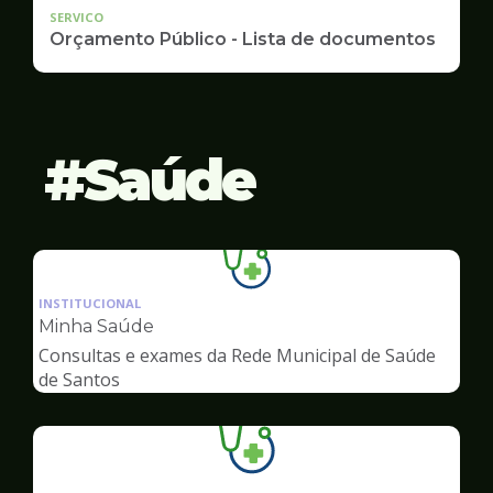
SERVICO
Orçamento Público - Lista de documentos
Saúde
Ilustração
da
INSTITUCIONAL
pagina
Minha Saúde
de
Consultas e exames da Rede Municipal de Saúde
Saúde
de Santos