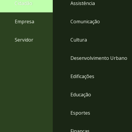
4
Cidadão
Assistência
Acessibilidade
5
Empresa
Comunicação
Servidor
Cultura
Desenvolvimento Urbano
Edificações
Educação
Esportes
Finanças