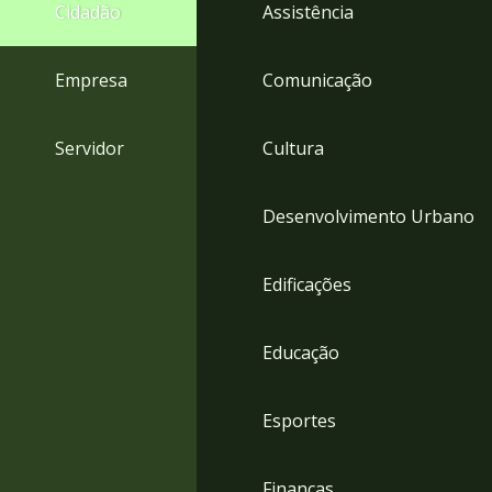
4
Cidadão
Assistência
Acessibilidade
5
Empresa
Comunicação
Servidor
Cultura
Desenvolvimento Urbano
Edificações
Educação
Esportes
Finanças