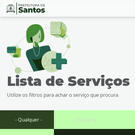
Ir
Conteúdo
para
o
conteúdo
1
Ir
para
o
menu
Lista de Serviços
2
Ir
para
Utilize os filtros para achar o serviço que procura
busca
3
Ir
para
- Qualquer -
- Qualquer -
o
rodapé