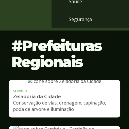
Saúde
Segurança
Prefeituras
Regionais
SERVICO
Zeladoria da Cidade
Conservação de vias, drenagem, capinação,
poda de árvore e iluminação