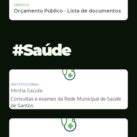
SERVICO
Orçamento Público - Lista de documentos
Saúde
Ilustração
da
INSTITUCIONAL
pagina
Minha Saúde
de
Consultas e exames da Rede Municipal de Saúde
Saúde
de Santos