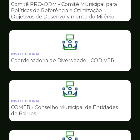
pagina
Comitê PRO-ODM - Comitê Municipal para
de
Políticas de Referência e Otimização
Conselhos
Objetivos de Desenvolvimento do Milênio
Ilustração
da
INSTITUCIONAL
pagina
Coordenadoria de Diversidade - CODIVER
de
Conselhos
Ilustração
da
INSTITUCIONAL
pagina
COMEB - Conselho Municipal de Entidades
de
de Bairros
Conselhos