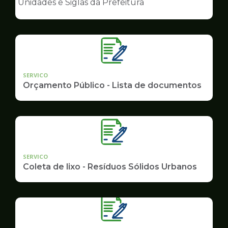
Unidades e Siglas da Prefeitura
de
Governo
SERVICO
Orçamento Público - Lista de documentos
SERVICO
Coleta de lixo - Resíduos Sólidos Urbanos