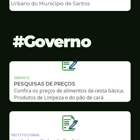
de
Urbano do Município de Santos
Conselhos
Governo
SERVICO
PESQUISAS DE PREÇOS
Confira os preços de alimentos da cesta básica,
Produtos de Limpeza e do pão de cará
Ilustração
da
INSTITUCIONAL
pagina