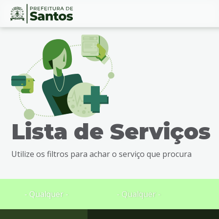
Ir
Conteúdo
para
o
conteúdo
1
Ir
para
o
menu
Lista de Serviços
2
Ir
para
Utilize os filtros para achar o serviço que procura
busca
3
Ir
para
- Qualquer -
- Qualquer -
o
rodapé