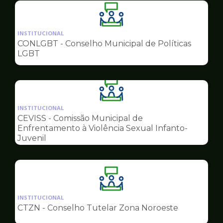
Ilustração
da
INSTITUCIONAL
pagina
CONLGBT - Conselho Municipal de Políticas
de
LGBT
Conselhos
Ilustração
da
INSTITUCIONAL
pagina
CEVISS - Comissão Municipal de
de
Enfrentamento à Violência Sexual Infanto-
Conselhos
Juvenil
Ilustração
da
INSTITUCIONAL
pagina
CTZN - Conselho Tutelar Zona Noroeste
de