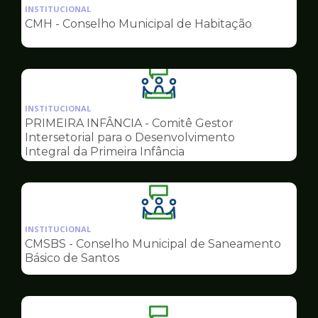
da
INSTITUCIONAL
pagina
CMH - Conselho Municipal de Habitação
de
Conselhos
Ilustração
da
INSTITUCIONAL
pagina
PRIMEIRA INFÂNCIA - Comitê Gestor
de
Intersetorial para o Desenvolvimento
Conselhos
Integral da Primeira Infância
Ilustração
da
INSTITUCIONAL
pagina
CMSBS - Conselho Municipal de Saneamento
de
Básico de Santos
Conselhos