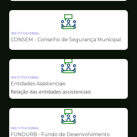
Ilustração
da
INSTITUCIONAL
pagina
CONSEM - Conselho de Segurança Municipal
de
Conselhos
Ilustração
da
INSTITUCIONAL
pagina
Entidades Assistenciais
de
Relação das entidades assistenciais
Conselhos
Ilustração
da
INSTITUCIONAL
pagina
FUNDURB - Fundo de Desenvolvimento