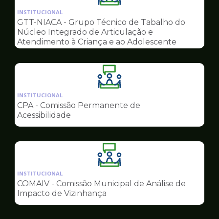
da
INSTITUCIONAL
pagina
GTT-NIACA - Grupo Técnico de Tabalho do
de
Núcleo Integrado de Articulação e
Conselhos
Atendimento à Criança e ao Adolescente
Ilustração
da
INSTITUCIONAL
pagina
CPA - Comissão Permanente de
de
Acessibilidade
Conselhos
Ilustração
da
INSTITUCIONAL
pagina
COMAIV - Comissão Municipal de Análise de
de
Impacto de Vizinhança
Conselhos