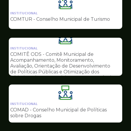
Ilustração
da
INSTITUCIONAL
pagina
COMTUR - Conselho Municipal de Turismo
de
Conselhos
Ilustração
da
INSTITUCIONAL
pagina
COMITÊ ODS - Comitê Municipal de
de
Acompanhamento, Monitoramento,
Conselhos
Avaliação, Orientação de Desenvolvimento
de Políticas Públicas e Otimização dos
Objetivos do Desenvolvimento Sustentável
Ilustração
da
INSTITUCIONAL
pagina
COMAD - Conselho Municipal de Políticas
de
sobre Drogas
Conselhos