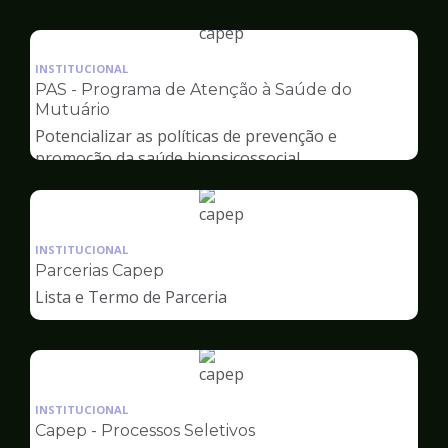
Capep
Ilustração
da
INSTITUCIONAL
pagina
PAS - Programa de Atenção à Saúde do
de
Mutuário
Capep
Potencializar as políticas de prevenção e
promoção da saúde biopsicossocial
Ilustração
da
INSTITUCIONAL
pagina
Parcerias Capep
de
Lista e Termo de Parceria
Capep
Ilustração
da
INSTITUCIONAL
pagina
Capep - Processos Seletivos
de