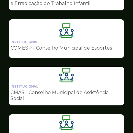
de
e Erradicação do Trabalho Infantil
Conselhos
Ilustração
da
INSTITUCIONAL
pagina
COMESP - Conselho Municipal de Esportes
de
Conselhos
Ilustração
da
INSTITUCIONAL
pagina
CMAS - Conselho Municipal de Assistência
de
Social
Conselhos
Ilustração
da