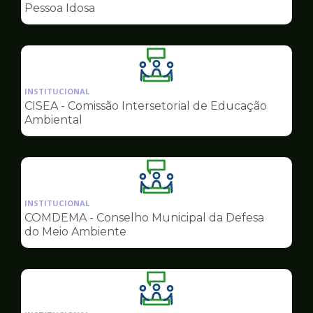
de
Pessoa Idosa
Conselhos
Ilustração
da
INSTITUCIONAL
pagina
CISEA - Comissão Intersetorial de Educação
de
Ambiental
Conselhos
Ilustração
da
INSTITUCIONAL
pagina
COMDEMA - Conselho Municipal da Defesa
de
do Meio Ambiente
Conselhos
Ilustração
da