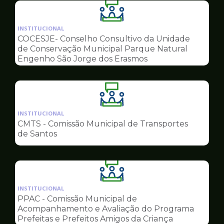
Ilustração
da
INSTITUCIONAL
pagina
COCESJE- Conselho Consultivo da Unidade
de
de Conservação Municipal Parque Natural
Conselhos
Engenho São Jorge dos Erasmos
Ilustração
da
INSTITUCIONAL
pagina
CMTS - Comissão Municipal de Transportes
de
de Santos
Conselhos
Ilustração
da
INSTITUCIONAL
pagina
PPAC - Comissão Municipal de
de
Acompanhamento e Avaliação do Programa
Conselhos
Prefeitas e Prefeitos Amigos da Criança