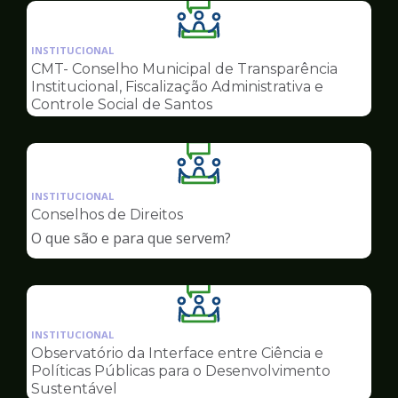
Ilustração
da
INSTITUCIONAL
pagina
CMT- Conselho Municipal de Transparência
de
Institucional, Fiscalização Administrativa e
Conselhos
Controle Social de Santos
Ilustração
da
INSTITUCIONAL
pagina
Conselhos de Direitos
de
O que são e para que servem?
Conselhos
Ilustração
da
INSTITUCIONAL
pagina
Observatório da Interface entre Ciência e
de
Políticas Públicas para o Desenvolvimento
Conselhos
Sustentável