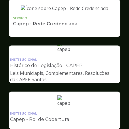
SERVICO
Capep - Rede Credenciada
Ilustração
da
INSTITUCIONAL
pagina
Histórico de Legislação - CAPEP
de
Leis Municiapis, Complementares, Resoluções
Capep
da CAPEP Santos
Ilustração
da
INSTITUCIONAL
pagina
Capep - Rol de Cobertura
de