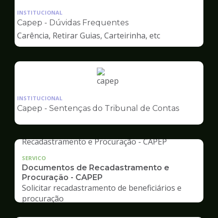
da
INSTITUCIONAL
pagina
Capep - Dúvidas Frequentes
de
Carência, Retirar Guias, Carteirinha, etc
Capep
Ilustração
da
INSTITUCIONAL
pagina
Capep - Sentenças do Tribunal de Contas
de
Capep
SERVICO
Documentos de Recadastramento e
Procuração - CAPEP
Solicitar recadastramento de beneficiários e
procuração