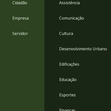
4
Cidadão
Assistência
Acessibilidade
5
Empresa
Comunicação
Servidor
Cultura
Desenvolvimento Urbano
Edificações
Educação
Esportes
Finanças