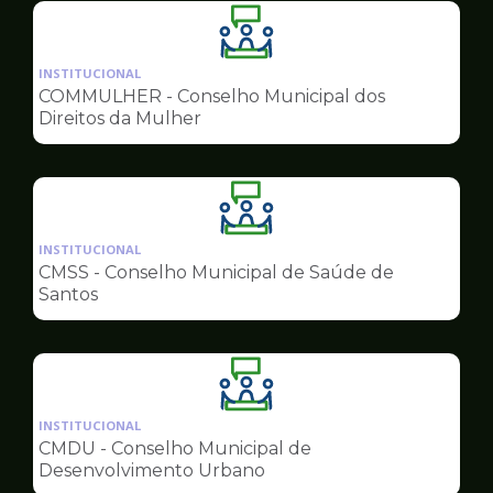
Ilustração
da
INSTITUCIONAL
pagina
COMMULHER - Conselho Municipal dos
de
Direitos da Mulher
Conselhos
Ilustração
da
INSTITUCIONAL
pagina
CMSS - Conselho Municipal de Saúde de
de
Santos
Conselhos
Ilustração
da
INSTITUCIONAL
pagina
CMDU - Conselho Municipal de
de
Desenvolvimento Urbano
Conselhos