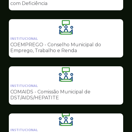
de
com Deficiência
Conselhos
Ilustração
da
INSTITUCIONAL
pagina
COEMPREGO - Conselho Municipal do
de
Emprego, Trabalho e Renda
Conselhos
Ilustração
da
INSTITUCIONAL
pagina
COMAIDS - Comissão Municipal de
de
DST/AIDS/HEPATITE
Conselhos
Ilustração
da
INSTITUCIONAL