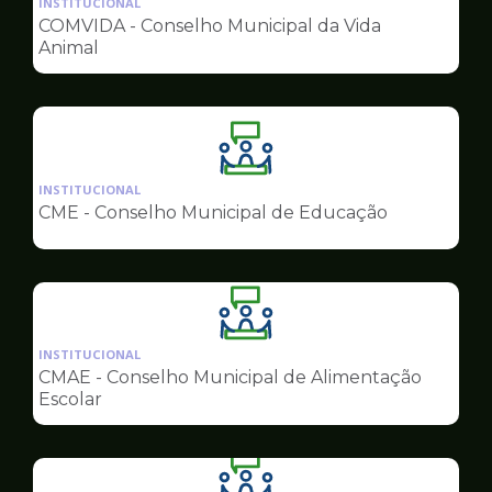
INSTITUCIONAL
pagina
COMVIDA - Conselho Municipal da Vida
de
Animal
Conselhos
Ilustração
da
INSTITUCIONAL
pagina
CME - Conselho Municipal de Educação
de
Conselhos
Ilustração
da
INSTITUCIONAL
pagina
CMAE - Conselho Municipal de Alimentação
de
Escolar
Conselhos
Ilustração