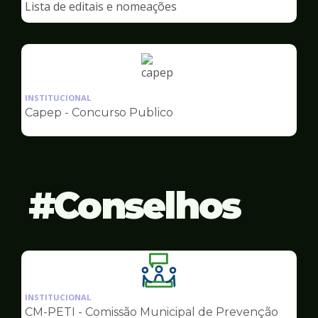
Lista de editais e nomeações
Capep
Ilustração
da
INSTITUCIONAL
pagina
Capep - Concurso Publico
de
Capep
Conselhos
Ilustração
da
INSTITUCIONAL
pagina
CM-PETI - Comissão Municipal de Prevenção