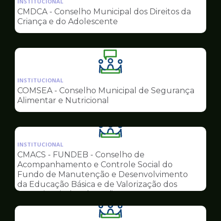
INSTITUCIONAL
pagina
CMDCA - Conselho Municipal dos Direitos da
de
Criança e do Adolescente
Conselhos
Ilustração
da
INSTITUCIONAL
pagina
COMSEA - Conselho Municipal de Segurança
de
Alimentar e Nutricional
Conselhos
Ilustração
da
INSTITUCIONAL
pagina
CMACS - FUNDEB - Conselho de
de
Acompanhamento e Controle Social do
Conselhos
Fundo de Manutenção e Desenvolvimento
da Educação Básica e de Valorização dos
Profissionais da Educação
Ilustração