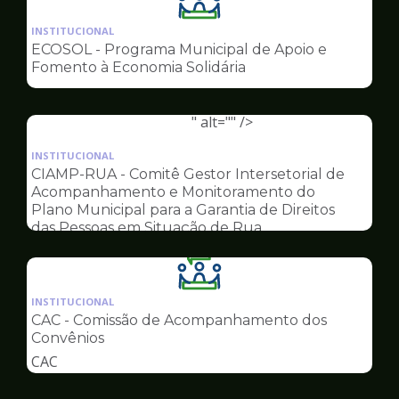
Ilustração
da
INSTITUCIONAL
pagina
ECOSOL - Programa Municipal de Apoio e
de
Fomento à Economia Solidária
Conselhos
" alt="" />
Ilustração
da
INSTITUCIONAL
pagina
CIAMP-RUA - Comitê Gestor Intersetorial de
de
Acompanhamento e Monitoramento do
Conselhos
Plano Municipal para a Garantia de Direitos
das Pessoas em Situação de Rua
Ilustração
da
INSTITUCIONAL
pagina
CAC - Comissão de Acompanhamento dos
de
Convênios
Conselhos
CAC