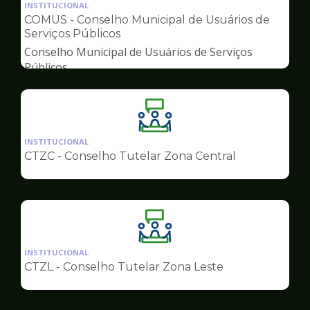
da
INSTITUCIONAL
pagina
COMUS - Conselho Municipal de Usuários de
de
Serviços Públicos
Conselhos
Conselho Municipal de Usuários de Serviços
Públicos
Ilustração
da
INSTITUCIONAL
pagina
CTZC - Conselho Tutelar Zona Central
de
Conselhos
Ilustração
da
INSTITUCIONAL
pagina
CTZL - Conselho Tutelar Zona Leste
de
Conselhos