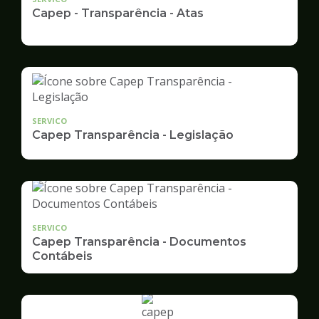
Capep - Transparência - Atas
SERVICO
Capep Transparência - Legislação
SERVICO
Capep Transparência - Documentos
Contábeis
Ilustração