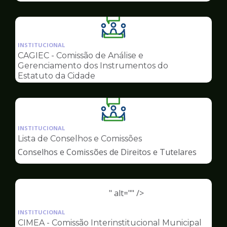
Ilustração
da
INSTITUCIONAL
pagina
CAGIEC - Comissão de Análise e
de
Gerenciamento dos Instrumentos do
Conselhos
Estatuto da Cidade
Ilustração
da
INSTITUCIONAL
pagina
Lista de Conselhos e Comissões
de
Conselhos e Comissões de Direitos e Tutelares
Conselhos
" alt="" />
Ilustração
da
INSTITUCIONAL
pagina
CIMEA - Comissão Interinstitucional Municipal