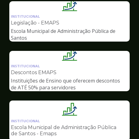
Ilustração
da
INSTITUCIONAL
pagina
Legislação - EMAPS
de
Escola Municipal de Administração Pública de
Gestão
Santos
Ilustração
da
INSTITUCIONAL
pagina
Descontos EMAPS
de
Instituições de Ensino que oferecem descontos
Gestão
de ATÉ 50% para servidores
Ilustração
da
INSTITUCIONAL
pagina
Escola Municipal de Administração Pública
de
de Santos - Emaps