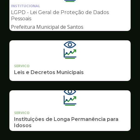
da
INSTITUCIONAL
pagina
LGPD - Lei Geral de Proteção de Dados
de
Pessoais
Transparência
Prefeitura Municipal de Santos
SERVICO
Leis e Decretos Municipais
SERVICO
Instituições de Longa Permanência para
Idosos