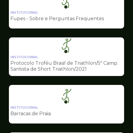
Ilustração
da
INSTITUCIONAL
pagina
Fupes - Sobre e Perguntas Frequentes
de
Esportes
Ilustração
da
INSTITUCIONAL
pagina
Protocolo Troféu Brasil de Triathlon/5º Camp.
de
Santista de Short Triathlon/2021
Esportes
Ilustração
da
INSTITUCIONAL
pagina
Barracas de Praia
de
Esportes