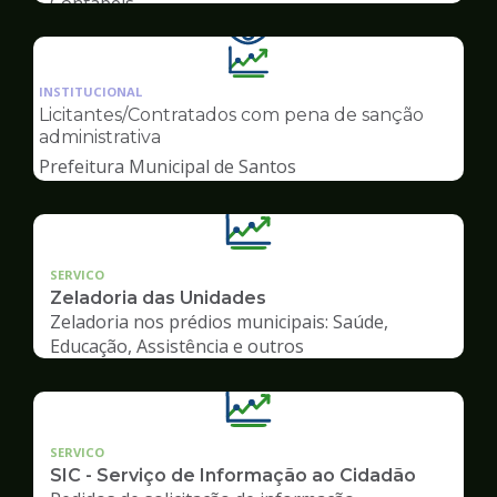
Contábeis
Ilustração
da
INSTITUCIONAL
pagina
Licitantes/Contratados com pena de sanção
de
administrativa
Transparência
Prefeitura Municipal de Santos
SERVICO
Zeladoria das Unidades
Zeladoria nos prédios municipais: Saúde,
Educação, Assistência e outros
SERVICO
SIC - Serviço de Informação ao Cidadão