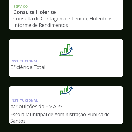
SERVICO
Consulta Holerite
Consulta de Contagem de Tempo, Holerite e
Informe de Rendimentos
Ilustração
da
INSTITUCIONAL
pagina
Eficiência Total
de
Gestão
Ilustração
da
INSTITUCIONAL
pagina
Atribuições da EMAPS
de
Escola Municipal de Administração Pública de
Gestão
Santos