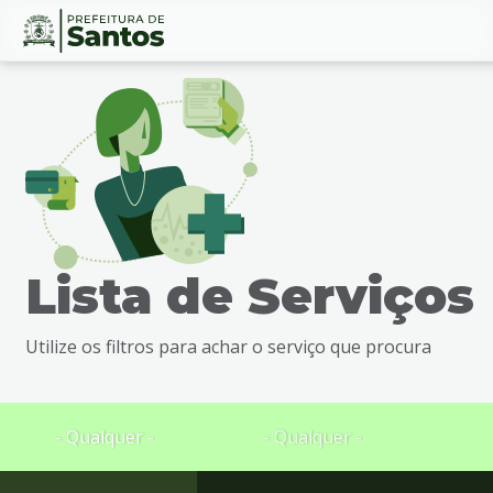
Ir
Conteúdo
para
o
conteúdo
1
Ir
para
o
menu
Lista de Serviços
2
Ir
para
Utilize os filtros para achar o serviço que procura
busca
3
Ir
para
- Qualquer -
- Qualquer -
o
rodapé