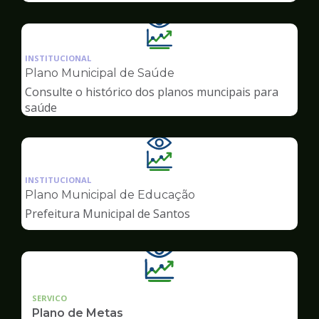
Ilustração
da
INSTITUCIONAL
pagina
Plano Municipal de Saúde
de
Consulte o histórico dos planos muncipais para
Transparência
saúde
Ilustração
da
INSTITUCIONAL
pagina
Plano Municipal de Educação
de
Prefeitura Municipal de Santos
Transparência
SERVICO
Plano de Metas