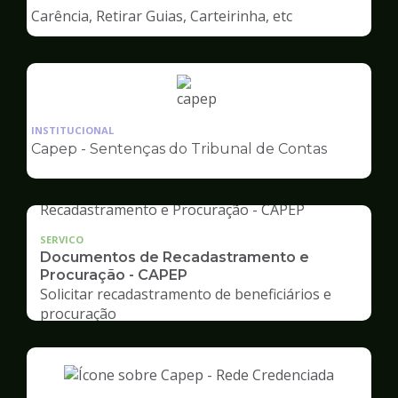
de
Carência, Retirar Guias, Carteirinha, etc
Capep
Ilustração
da
INSTITUCIONAL
pagina
Capep - Sentenças do Tribunal de Contas
de
Capep
SERVICO
Documentos de Recadastramento e
Procuração - CAPEP
Solicitar recadastramento de beneficiários e
procuração