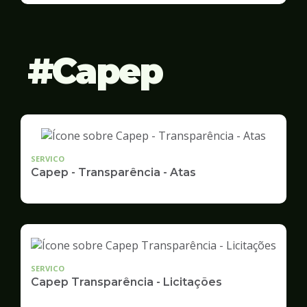
Gestão
Capep
SERVICO
Capep - Transparência - Atas
SERVICO
Capep Transparência - Licitações