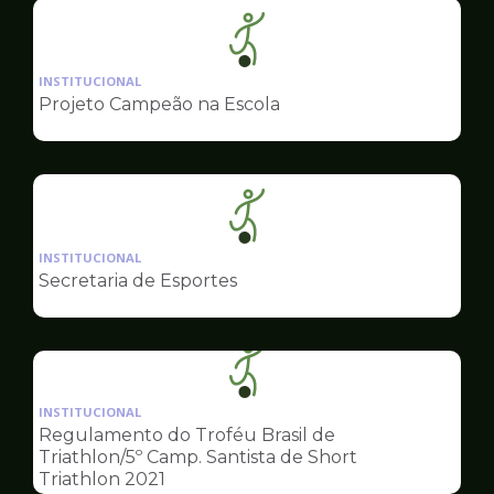
Ilustração
da
INSTITUCIONAL
pagina
Projeto Campeão na Escola
de
Esportes
Ilustração
da
INSTITUCIONAL
pagina
Secretaria de Esportes
de
Esportes
Ilustração
da
INSTITUCIONAL
pagina
Regulamento do Troféu Brasil de
de
Triathlon/5º Camp. Santista de Short
Esportes
Triathlon 2021