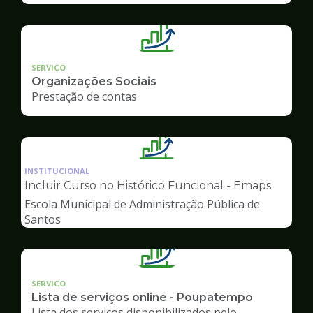
SERVICO
Organizações Sociais
Prestação de contas
Ilustração
da
INSTITUCIONAL
pagina
Incluir Curso no Histórico Funcional - Emaps
de
Escola Municipal de Administração Pública de
Gestão
Santos
SERVICO
Lista de serviços online - Poupatempo
Lista dos serviços disponibilizados pelo