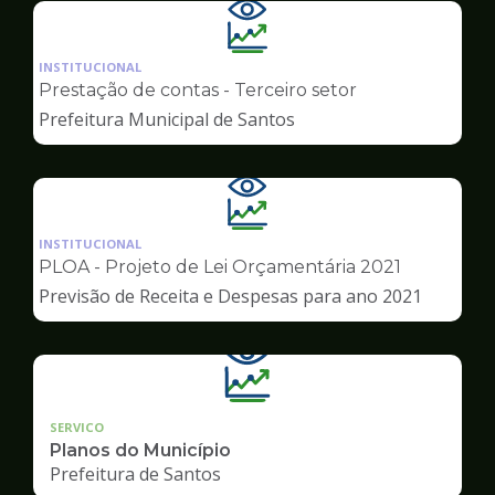
Ilustração
da
INSTITUCIONAL
pagina
Prestação de contas - Terceiro setor
de
Prefeitura Municipal de Santos
Transparência
Ilustração
da
INSTITUCIONAL
pagina
PLOA - Projeto de Lei Orçamentária 2021
de
Previsão de Receita e Despesas para ano 2021
Transparência
SERVICO
Planos do Município
Prefeitura de Santos