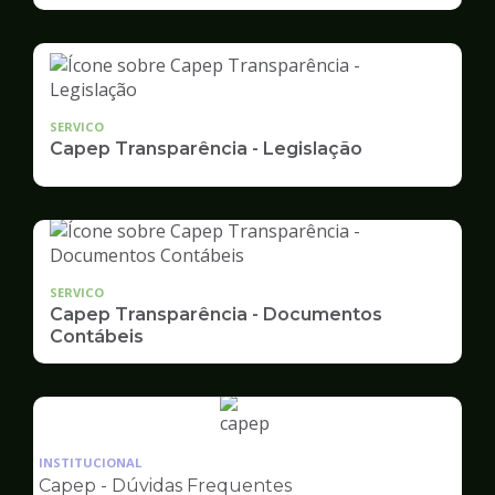
SERVICO
Capep Transparência - Legislação
SERVICO
Capep Transparência - Documentos
Contábeis
Ilustração
da
INSTITUCIONAL
pagina
Capep - Dúvidas Frequentes