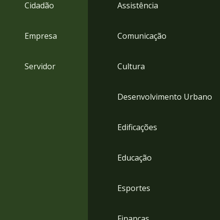
4
Cidadão
Assistência
Acessibilidade
5
Empresa
Comunicação
Servidor
Cultura
Desenvolvimento Urbano
Edificações
Educação
Esportes
Finanças