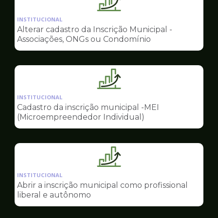
Ilustração
da
INSTITUCIONAL
pagina
Alterar cadastro da Inscrição Municipal -
de
Associações, ONGs ou Condomínio
Sala
do
Empreendedor
Ilustração
da
INSTITUCIONAL
pagina
Cadastro da inscrição municipal -MEI
de
(Microempreendedor Individual)
Sala
do
Empreendedor
Ilustração
da
INSTITUCIONAL
pagina
Abrir a inscrição municipal como profissional
de
liberal e autônomo
Sala
do