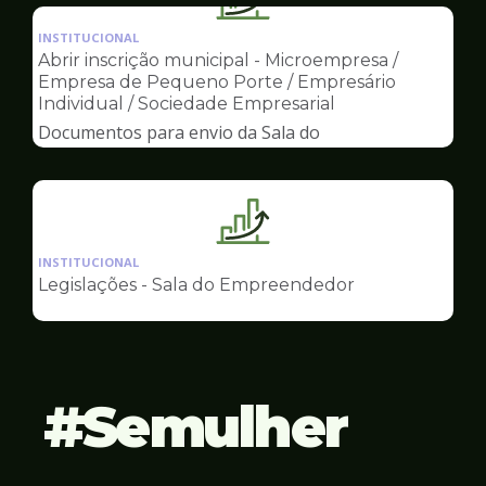
Ilustração
Empreendedor
da
INSTITUCIONAL
pagina
Abrir inscrição municipal - Microempresa /
de
Empresa de Pequeno Porte / Empresário
Sala
Individual / Sociedade Empresarial
do
Documentos para envio da Sala do
Empreendedor
Empreendedor
Ilustração
da
INSTITUCIONAL
pagina
Legislações - Sala do Empreendedor
de
Sala
do
Empreendedor
Semulher