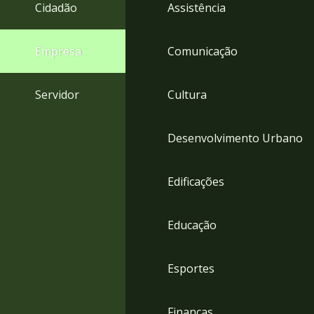
4
Cidadão
Assistência
Acessibilidade
5
Empresa
Comunicação
Servidor
Cultura
Desenvolvimento Urbano
Edificações
Educação
Esportes
Finanças