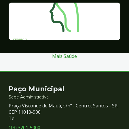
SERVICO
Programa Santos Acessível
Mais Saúde
Contato
Paço Municipal
e
Sede Administrativa
Praça Visconde de Mauá, s/nº - Centro, Santos - SP,
Redes
CEP 11010-900
Tel:
Sociais
(13) 3201-5000