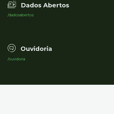
Dados Abertos
/dadosabertos
Ouvidoria
/ouvidoria