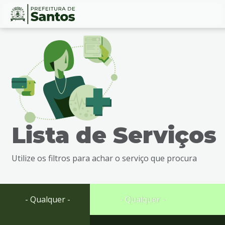
Ir
Conteúdo
para
o
conteúdo
1
Ir
para
o
menu
Lista de Serviços
2
Ir
para
Utilize os filtros para achar o serviço que procura
busca
3
Ir
para
- Qualquer -
- Qualquer -
o
rodapé