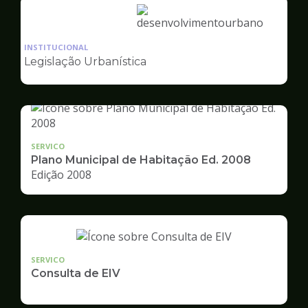
Ilustração
da
INSTITUCIONAL
pagina
Legislação Urbanística
de
Desenvolvimento
Urbano
SERVICO
Plano Municipal de Habitação Ed. 2008
Edição 2008
SERVICO
Consulta de EIV