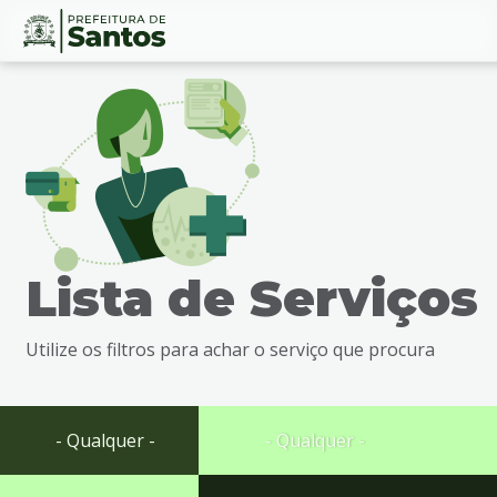
Ir
Conteúdo
para
o
conteúdo
1
Ir
para
o
menu
Lista de Serviços
2
Ir
para
Utilize os filtros para achar o serviço que procura
busca
3
Ir
para
- Qualquer -
- Qualquer -
o
rodapé