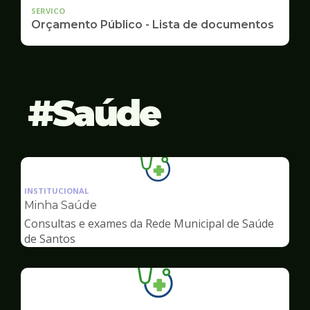
SERVICO
Orçamento Público - Lista de documentos
Saúde
Ilustração
da
INSTITUCIONAL
pagina
Minha Saúde
de
Consultas e exames da Rede Municipal de Saúde
Saúde
de Santos