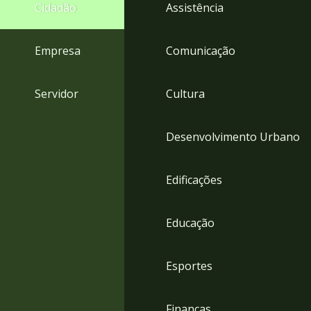
4
Cidadão
Assistência
Acessibilidade
5
Empresa
Comunicação
Servidor
Cultura
Desenvolvimento Urbano
Edificações
Educação
Esportes
Finanças