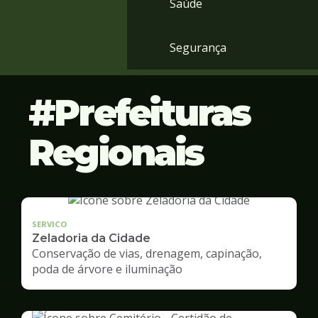
Saúde
Segurança
Prefeituras
Regionais
SERVICO
Zeladoria da Cidade
Conservação de vias, drenagem, capinação,
poda de árvore e iluminação