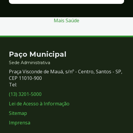
Finanças
e
Gestão
Mais Saúde
Contato
Paço Municipal
e
Sede Administrativa
Praça Visconde de Mauá, s/nº - Centro, Santos - SP,
Redes
CEP 11010-900
Tel:
Sociais
(13) 3201-5000
Lei de Acesso à Informação
Sitemap
Imprensa