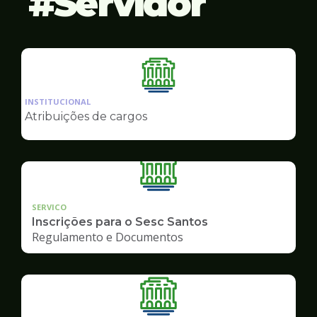
Servidor
Ilustração
da
INSTITUCIONAL
pagina
Atribuições de cargos
de
Servidor
SERVICO
Inscrições para o Sesc Santos
Regulamento e Documentos