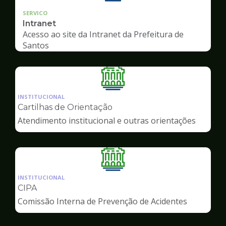
SERVICO
Intranet
Acesso ao site da Intranet da Prefeitura de
Santos
Ilustração
da
INSTITUCIONAL
pagina
Cartilhas de Orientação
de
Atendimento institucional e outras orientações
Servidor
Ilustração
da
INSTITUCIONAL
pagina
CIPA
de
Comissão Interna de Prevenção de Acidentes
Servidor