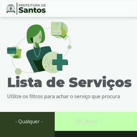
Ir
Conteúdo
para
o
conteúdo
1
Ir
para
o
menu
Lista de Serviços
2
Ir
para
Utilize os filtros para achar o serviço que procura
busca
3
Ir
para
- Qualquer -
- Qualquer -
o
rodapé