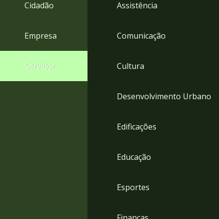
4
Cidadão
Assistência
Acessibilidade
5
Empresa
Comunicação
Servidor
Cultura
Desenvolvimento Urbano
Edificações
Educação
Esportes
Finanças