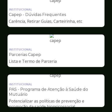
Ilustração
da
INSTITUCIONAL
pagina
Capep - Dúvidas Frequentes
de
Carência, Retirar Guias, Carteirinha, etc
Capep
Ilustração
da
INSTITUCIONAL
pagina
Parcerias Capep
de
Lista e Termo de Parceria
Capep
Ilustração
da
INSTITUCIONAL
pagina
PAS - Programa de Atenção à Saúde do
de
Mutuário
Capep
Potencializar as políticas de prevenção e
promoção da saúde biopsicossocial