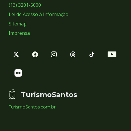
Sociais
(13) 3201-5000
Lei de Acesso à Informação
Sitemap
Imprensa
TurismoSantos
TurismoSantos.com.br