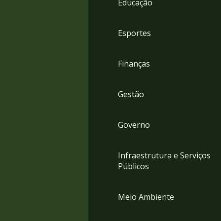
Educação
4
Acessibilidade
5
Esportes
Finanças
Gestão
Governo
Infraestrutura e Serviços
Públicos
Meio Ambiente