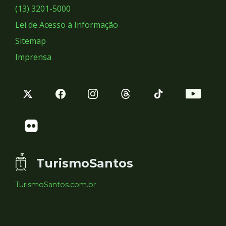
Sociais
(13) 3201-5000
Lei de Acesso à Informação
Sitemap
Imprensa
TurismoSantos
TurismoSantos.com.br