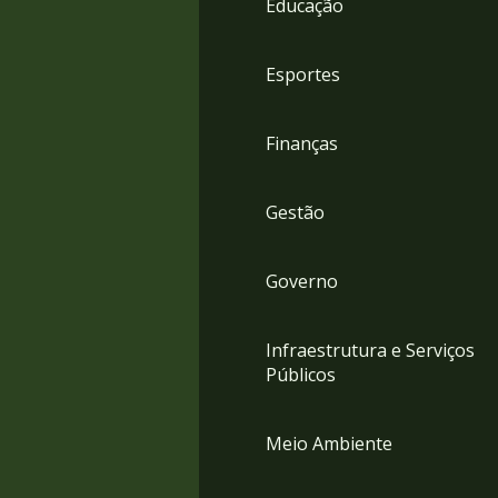
Educação
4
Acessibilidade
5
Esportes
Finanças
Gestão
Governo
Infraestrutura e Serviços
Públicos
Meio Ambiente