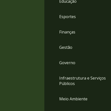
Educação
4
Acessibilidade
5
Esportes
Finanças
Gestão
Governo
Infraestrutura e Serviços
Públicos
Meio Ambiente