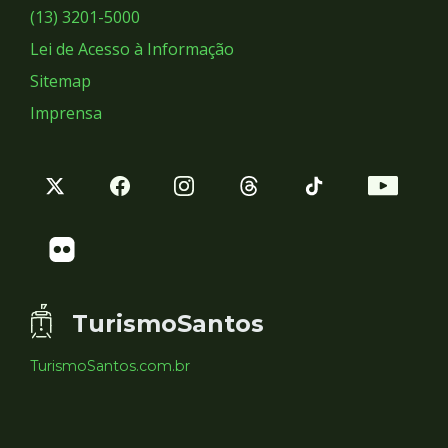
Sociais
(13) 3201-5000
Lei de Acesso à Informação
Sitemap
Imprensa
TurismoSantos
TurismoSantos.com.br