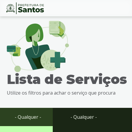
Ir
Conteúdo
para
o
conteúdo
1
Ir
para
o
menu
Lista de Serviços
2
Ir
para
Utilize os filtros para achar o serviço que procura
busca
3
Ir
para
- Qualquer -
- Qualquer -
o
rodapé