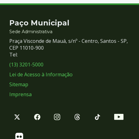
Contato
Paço Municipal
e
Sede Administrativa
Praça Visconde de Mauá, s/nº - Centro, Santos - SP,
Redes
CEP 11010-900
Tel:
Sociais
(13) 3201-5000
Lei de Acesso à Informação
Sitemap
Imprensa