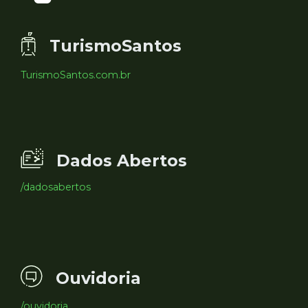
TurismoSantos
TurismoSantos.com.br
Dados Abertos
/dadosabertos
Ouvidoria
/ouvidoria