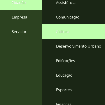
4
Cidadão
Assistência
Acessibilidade
5
Empresa
Comunicação
Servidor
Cultura
Desenvolvimento Urbano
Edificações
Educação
Esportes
Finanças