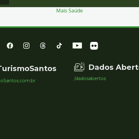
Mais Saúde
Dados Abert
TurismoSantos
/dadosabertos
moSantos.com.br