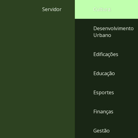
4
Servidor
Cultura
Acessibilidade
5
Desenvolvimento
Urbano
Edificações
Educação
Esportes
Finanças
Gestão