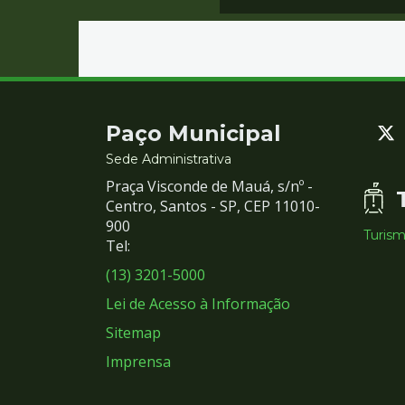
Contato
Paço Municipal
e
Sede Administrativa
Praça Visconde de Mauá, s/nº -
Redes
Centro, Santos - SP, CEP 11010-
900
Turis
Sociais
Tel:
(13) 3201-5000
Lei de Acesso à Informação
Sitemap
Imprensa