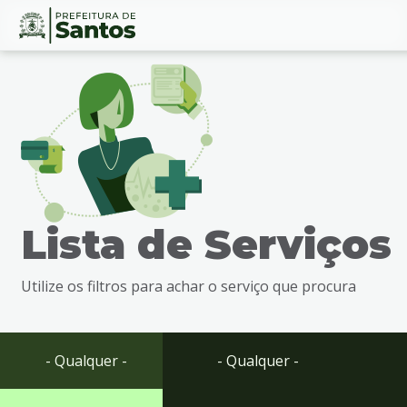
Ir
Conteúdo
para
o
conteúdo
1
Ir
para
o
menu
Lista de Serviços
2
Ir
para
Utilize os filtros para achar o serviço que procura
busca
3
Ir
para
- Qualquer -
- Qualquer -
o
rodapé