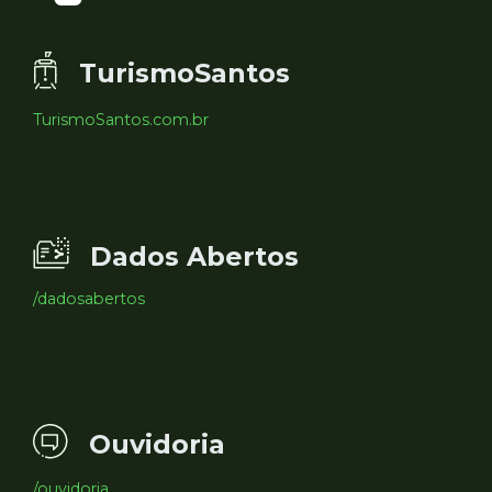
TurismoSantos
TurismoSantos.com.br
Dados Abertos
/dadosabertos
Ouvidoria
/ouvidoria