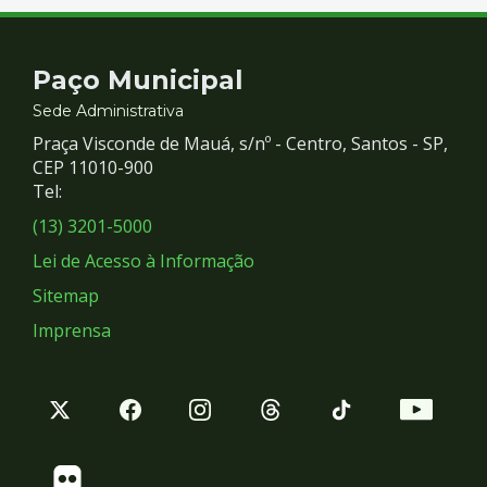
Contato
Paço Municipal
e
Sede Administrativa
Praça Visconde de Mauá, s/nº - Centro, Santos - SP,
Redes
CEP 11010-900
Tel:
Sociais
(13) 3201-5000
Lei de Acesso à Informação
Sitemap
Imprensa