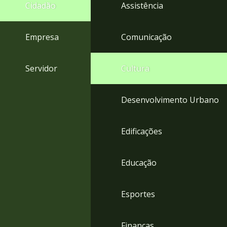
4
Cidadão
Assistência
Acessibilidade
5
Empresa
Comunicação
Servidor
Cultura
Desenvolvimento Urbano
Edificações
Educação
Esportes
Finanças