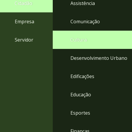
4
Cidadão
Assistência
Acessibilidade
5
Empresa
Comunicação
Servidor
Cultura
Desenvolvimento Urbano
Edificações
Educação
Esportes
Finanças