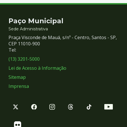
Contato
Paço Municipal
e
Sede Administrativa
Praça Visconde de Mauá, s/nº - Centro, Santos - SP,
Redes
CEP 11010-900
Tel:
Sociais
(13) 3201-5000
Lei de Acesso à Informação
Sitemap
Imprensa