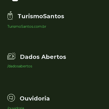
TurismoSantos
TurismoSantos.com.br
Dados Abertos
/dadosabertos
Ouvidoria
/ouvidoria