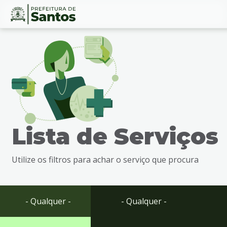
Ir
Conteúdo
para
o
conteúdo
1
Ir
para
o
menu
Lista de Serviços
2
Ir
para
Utilize os filtros para achar o serviço que procura
busca
3
Ir
para
- Qualquer -
- Qualquer -
o
rodapé