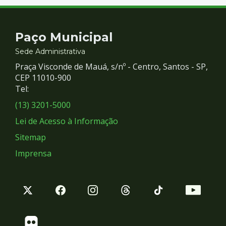
Contato
Paço Municipal
e
Sede Administrativa
Praça Visconde de Mauá, s/nº - Centro, Santos - SP,
Redes
CEP 11010-900
Tel:
Sociais
(13) 3201-5000
Lei de Acesso à Informação
Sitemap
Imprensa