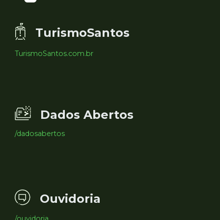
TurismoSantos
TurismoSantos.com.br
Dados Abertos
/dadosabertos
Ouvidoria
/ouvidoria