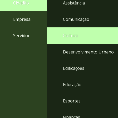
4
Cidadão
Assistência
Acessibilidade
5
Empresa
Comunicação
Servidor
Cultura
Desenvolvimento Urbano
Edificações
Educação
Esportes
Finanças