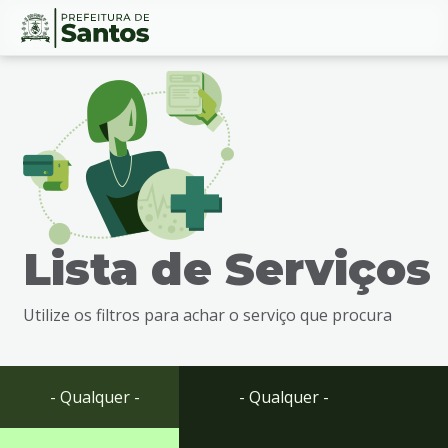
Ir
Conteúdo
para
o
conteúdo
1
Ir
para
o
menu
Lista de Serviços
2
Ir
para
Utilize os filtros para achar o serviço que procura
busca
3
Ir
para
- Qualquer -
- Qualquer -
o
rodapé