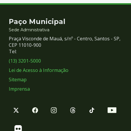
Contato
Paço Municipal
e
Sede Administrativa
Praça Visconde de Mauá, s/nº - Centro, Santos - SP,
Redes
CEP 11010-900
Tel:
Sociais
(13) 3201-5000
Lei de Acesso à Informação
Sitemap
Imprensa