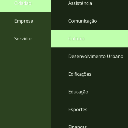
4
Cidadão
Assistência
Acessibilidade
5
Empresa
Comunicação
Servidor
Cultura
Desenvolvimento Urbano
Edificações
Educação
Esportes
Finanças