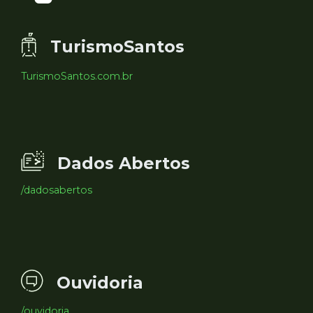
TurismoSantos
TurismoSantos.com.br
Dados Abertos
/dadosabertos
Ouvidoria
/ouvidoria