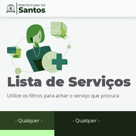
Ir
Conteúdo
para
o
conteúdo
1
Ir
para
o
menu
Lista de Serviços
2
Ir
para
Utilize os filtros para achar o serviço que procura
busca
3
Ir
para
- Qualquer -
- Qualquer -
o
rodapé