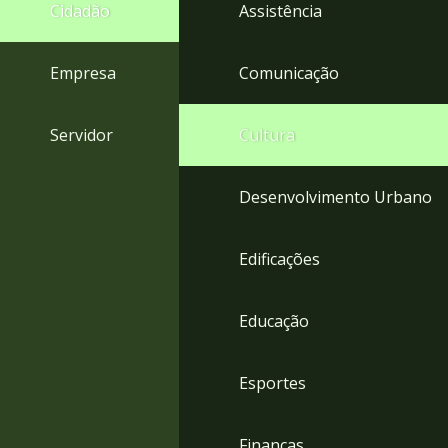
4
Cidadão
Assistência
Acessibilidade
5
Empresa
Comunicação
Servidor
Cultura
Desenvolvimento Urbano
Edificações
Educação
Esportes
Finanças