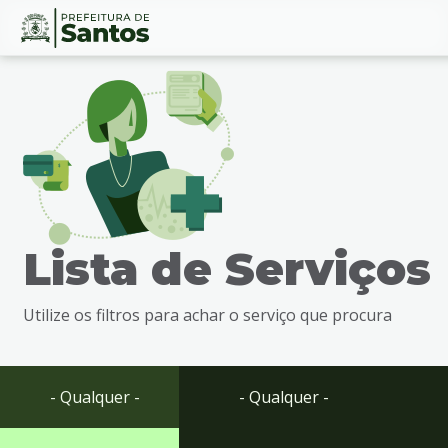
Ir
Conteúdo
para
o
conteúdo
1
Ir
para
o
menu
Lista de Serviços
2
Ir
para
Utilize os filtros para achar o serviço que procura
busca
3
Ir
para
- Qualquer -
- Qualquer -
o
rodapé