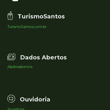
TurismoSantos
TurismoSantos.com.br
Dados Abertos
/dadosabertos
Ouvidoria
/ouvidoria