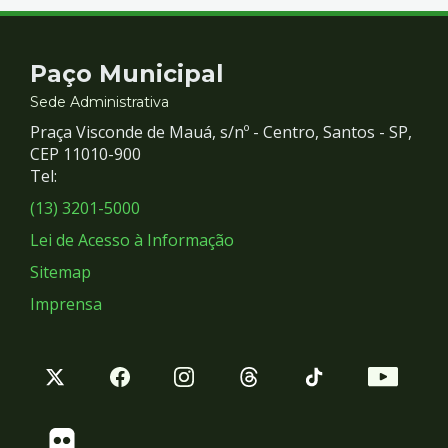
Contato
Paço Municipal
e
Sede Administrativa
Praça Visconde de Mauá, s/nº - Centro, Santos - SP,
Redes
CEP 11010-900
Tel:
Sociais
(13) 3201-5000
Lei de Acesso à Informação
Sitemap
Imprensa