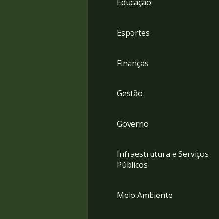
Educação
4
Acessibilidade
5
Esportes
Finanças
Gestão
Governo
Infraestrutura e Serviços
Públicos
Meio Ambiente