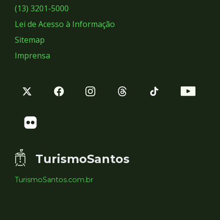
Sociais
(13) 3201-5000
Lei de Acesso à Informação
Sitemap
Imprensa
TurismoSantos
TurismoSantos.com.br