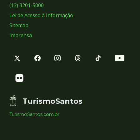
Sociais
(13) 3201-5000
Lei de Acesso à Informação
Sitemap
Imprensa
TurismoSantos
TurismoSantos.com.br