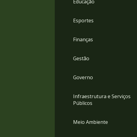
Educação
4
Acessibilidade
5
Esportes
Finanças
Gestão
Governo
Infraestrutura e Serviços
Públicos
Meio Ambiente