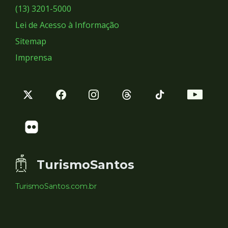
Sociais
(13) 3201-5000
Lei de Acesso à Informação
Sitemap
Imprensa
TurismoSantos
TurismoSantos.com.br