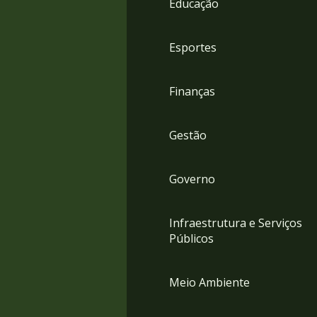
Educação
4
Acessibilidade
5
Esportes
Finanças
Gestão
Governo
Infraestrutura e Serviços
Públicos
Meio Ambiente