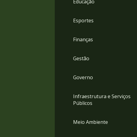
Educação
4
Acessibilidade
5
Esportes
Finanças
Gestão
Governo
Infraestrutura e Serviços
Públicos
Meio Ambiente