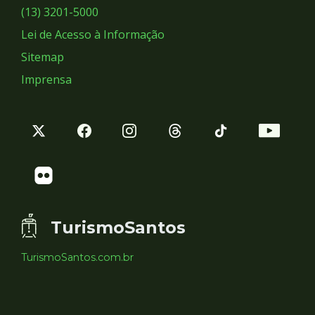
Sociais
(13) 3201-5000
Lei de Acesso à Informação
Sitemap
Imprensa
TurismoSantos
TurismoSantos.com.br