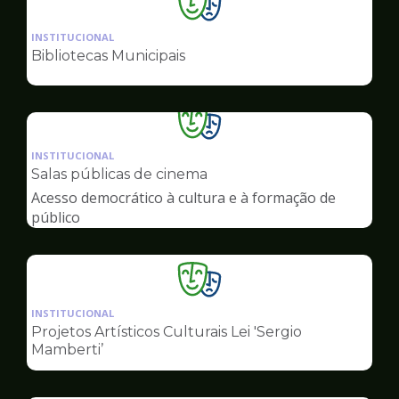
Ilustração
da
INSTITUCIONAL
pagina
Bibliotecas Municipais
de
Cultura
Ilustração
da
INSTITUCIONAL
pagina
Salas públicas de cinema
de
Acesso democrático à cultura e à formação de
Cultura
público
Ilustração
da
INSTITUCIONAL
pagina
Projetos Artísticos Culturais Lei 'Sergio
de
Mamberti’
Cultura