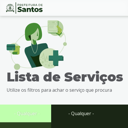
Ir
Conteúdo
para
o
conteúdo
1
Ir
para
o
menu
Lista de Serviços
2
Ir
para
Utilize os filtros para achar o serviço que procura
busca
3
Ir
para
- Qualquer -
- Qualquer -
o
rodapé