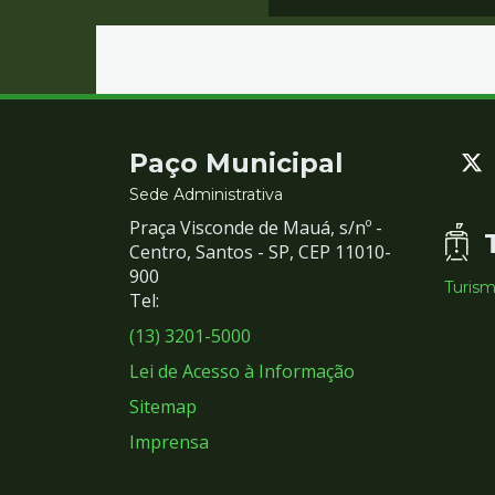
Contato
Paço Municipal
e
Sede Administrativa
Praça Visconde de Mauá, s/nº -
Redes
Centro, Santos - SP, CEP 11010-
900
Turis
Sociais
Tel:
(13) 3201-5000
Lei de Acesso à Informação
Sitemap
Imprensa