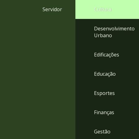
4
Servidor
Cultura
Acessibilidade
5
Desenvolvimento
Urbano
Edificações
Educação
Esportes
Finanças
Gestão