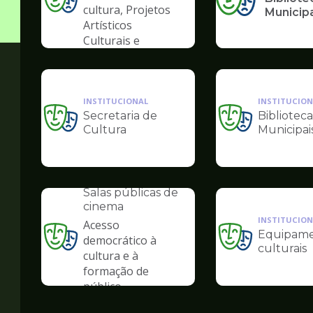
Ilustração
cultura, Projetos
Municip
da
Artísticos
pagina
Culturais e
de
Artísticas das
Cultura
Periferias
INSTITUCIONAL
INSTITUCION
Secretaria de
Biblioteca
Ilustração
Ilustração
Cultura
Municipai
da
da
pagina
pagina
de
de
INSTITUCIONAL
Cultura
Cultura
Salas públicas de
cinema
INSTITUCION
Acesso
Equipame
democrático à
Ilustração
Ilustração
culturais
cultura e à
da
da
formação de
pagina
pagina
público
de
de
Cultura
Cultura