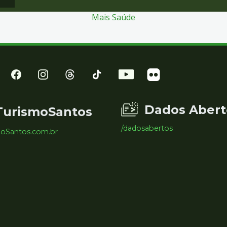
Mais Saúde
Dados Abert
TurismoSantos
/dadosabertos
moSantos.com.br