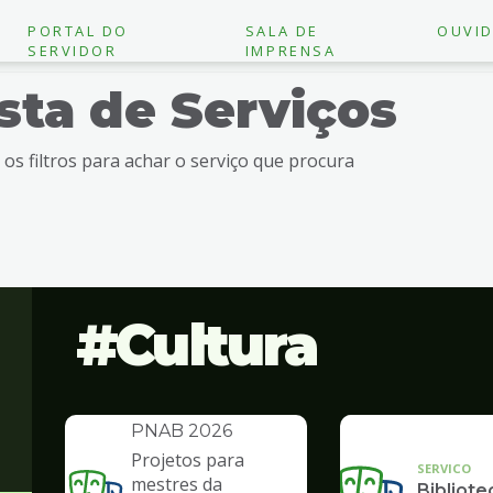
PORTAL DO
SALA DE
OUVID
SERVIDOR
IMPRENSA
ista de Serviços
e os filtros para achar o serviço que procura
Cultura
INSTITUCIONAL
Política Nacional
Aldir Blanc -
PNAB 2026
Projetos para
SERVICO
mestres da
Bibliote