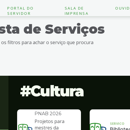
PORTAL DO
SALA DE
OUVID
SERVIDOR
IMPRENSA
ista de Serviços
e os filtros para achar o serviço que procura
Cultura
INSTITUCIONAL
Política Nacional
Aldir Blanc -
PNAB 2026
Projetos para
SERVICO
mestres da
Bibliote