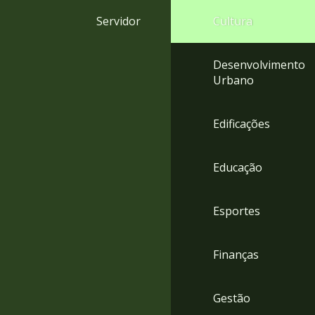
4
Servidor
Cultura
Acessibilidade
5
Desenvolvimento
Urbano
Edificações
Educação
Esportes
Finanças
Gestão