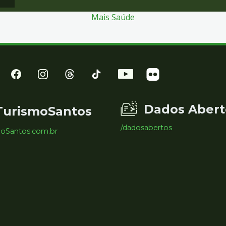
Mais Saúde
Dados Abert
TurismoSantos
/dadosabertos
moSantos.com.br