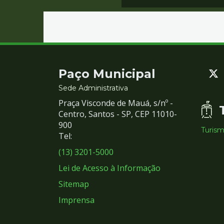
Contato
Paço Municipal
e
Sede Administrativa
Praça Visconde de Mauá, s/nº -
Redes
Centro, Santos - SP, CEP 11010-
900
Turis
Sociais
Tel:
(13) 3201-5000
Lei de Acesso à Informação
Sitemap
Imprensa