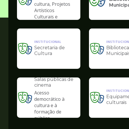
Ilustração
cultura, Projetos
Municip
da
Artísticos
pagina
Culturais e
de
Artísticas das
Cultura
Periferias
INSTITUCIONAL
INSTITUCION
Secretaria de
Biblioteca
Ilustração
Ilustração
Cultura
Municipai
da
da
pagina
pagina
de
de
INSTITUCIONAL
Cultura
Cultura
Salas públicas de
cinema
INSTITUCION
Acesso
Equipame
democrático à
Ilustração
Ilustração
culturais
cultura e à
da
da
formação de
pagina
pagina
público
de
de
Cultura
Cultura