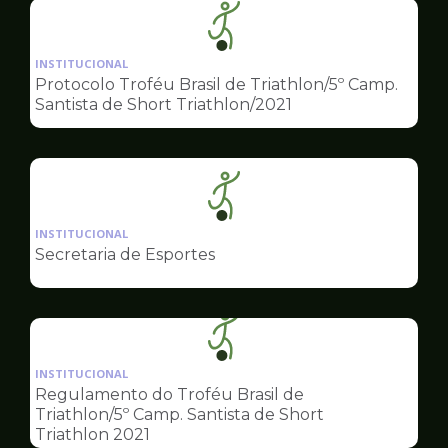
Ilustração
da
INSTITUCIONAL
pagina
Protocolo Troféu Brasil de Triathlon/5º Camp.
de
Santista de Short Triathlon/2021
Esportes
Ilustração
da
INSTITUCIONAL
pagina
Secretaria de Esportes
de
Esportes
Ilustração
da
INSTITUCIONAL
pagina
Regulamento do Troféu Brasil de
de
Triathlon/5º Camp. Santista de Short
Esportes
Triathlon 2021