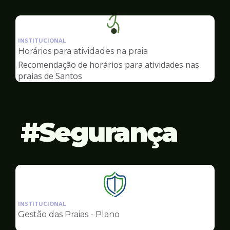
Ilustração
da
INSTITUCIONAL
pagina
Horários para atividades na praia
de
Recomendação de horários para atividades nas
Esportes
praias de Santos
Segurança
Ilustração
da
INSTITUCIONAL
pagina
Gestão das Praias - Plano
de