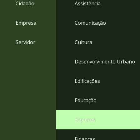
4
Cidadão
Assistência
Acessibilidade
5
Empresa
Comunicação
Servidor
Cultura
Desenvolvimento Urbano
Edificações
Educação
Esportes
Finanças