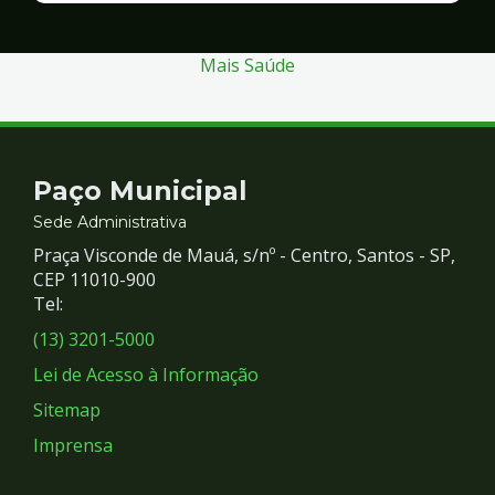
Segurança
Mais Saúde
Contato
Paço Municipal
e
Sede Administrativa
Praça Visconde de Mauá, s/nº - Centro, Santos - SP,
Redes
CEP 11010-900
Tel:
Sociais
(13) 3201-5000
Lei de Acesso à Informação
Sitemap
Imprensa