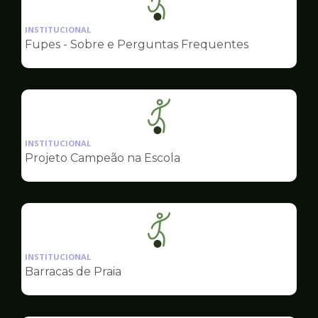
Ilustração
da
INSTITUCIONAL
pagina
Fupes - Sobre e Perguntas Frequentes
de
Esportes
Ilustração
da
INSTITUCIONAL
pagina
Projeto Campeão na Escola
de
Esportes
Ilustração
da
INSTITUCIONAL
pagina
Barracas de Praia
de
Esportes