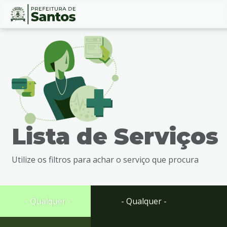
Ir
Conteúdo
para
o
conteúdo
1
Ir
para
o
menu
Lista de Serviços
2
Ir
para
Utilize os filtros para achar o serviço que procura
busca
3
Ir
para
- Qualquer -
- Qualquer -
o
rodapé