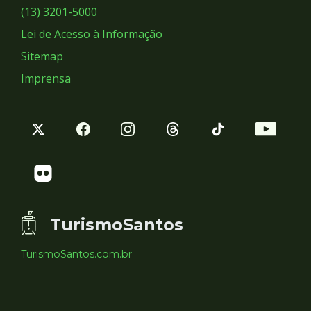
Sociais
(13) 3201-5000
Lei de Acesso à Informação
Sitemap
Imprensa
TurismoSantos
TurismoSantos.com.br