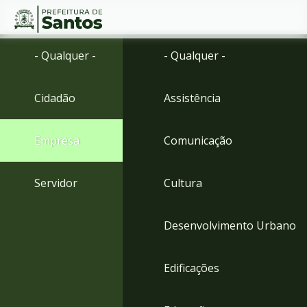
Ir
Conteúdo
- Qualquer -
- Qualquer -
para
o
conteúdo
Cidadão
Assistência
1
Ir
para
Empresa
Comunicação
o
menu
2
Servidor
Cultura
Ir
para
busca
Desenvolvimento Urbano
3
Ir
para
Edificações
o
rodapé