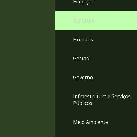
Educação
4
Acessibilidade
5
Esportes
Finanças
Gestão
Governo
Infraestrutura e Serviços
Públicos
Meio Ambiente