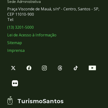
e
Sede Administrativa
Praça Visconde de Mauá, s/nº - Centro, Santos - SP,
Redes
CEP 11010-900
Tel:
Sociais
(13) 3201-5000
Lei de Acesso à Informação
Sitemap
Imprensa
TurismoSantos