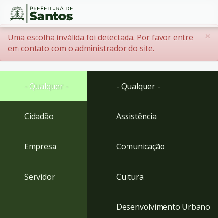
Ir
Conteúdo
×
Menssagem de erro
Uma escolha inválida foi detectada. Por favor entre
para
em contato com o administrador do site.
o
conteúdo
1
Ir
- Qualquer -
- Qualquer -
para
o
menu
Cidadão
Assistência
2
Ir
Empresa
Comunicação
para
busca
3
Servidor
Cultura
Ir
para
o
Desenvolvimento Urbano
rodapé